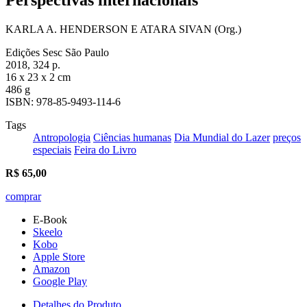
KARLA A. HENDERSON E ATARA SIVAN (Org.)
Edições Sesc São Paulo
2018, 324 p.
16 x 23 x 2 cm
486 g
ISBN: 978-85-9493-114-6
Tags
Antropologia
Ciências humanas
Dia Mundial do Lazer
preços
especiais
Feira do Livro
R$
65,00
comprar
E-Book
Skeelo
Kobo
Apple Store
Amazon
Google Play
Detalhes do Produto