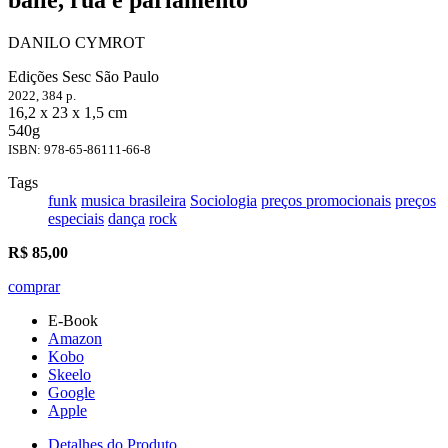
DANILO CYMROT
Edições Sesc São Paulo
2022,
384 p.
16,2 x 23 x 1,5 cm
540g
ISBN: 978-65-86111-66-8
Tags
funk
musica brasileira
Sociologia
preços promocionais
preços
especiais
dança
rock
R$
85,00
comprar
E-Book
Amazon
Kobo
Skeelo
Google
Apple
Detalhes do Produto