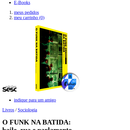
E-Books
meus pedidos
meu carrinho
(0)
indique para um amigo
Livros
/
Sociologia
O FUNK NA BATIDA:
baile, rua e parlamento