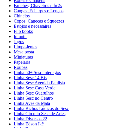
Bonés e Chapéus
Broches, Chaveiros e Ímãs
Cangas, Echarpes e Lenços
Chinelos
Copos, Canecas e Squeezes
Estojos e necessaires
Flip books
Infantil
Jogos
Limpa-lentes
Mesa posta
Miniaturas
Papelaria
Roupas
Linha 50+ Sesc Interlagos
Linha Sesc 14 Bis
Linha Sesc Avenida Paulista
Linha Sesc Casa Verde
Linha Sesc Guarulhos
Linha Sesc no Centro
Linha Aves da Mata
Linha Bichos Lúdicos do Sesc
Linha Circuito Sesc de Artes
Linha Diversos 22
Linha Edson Ikê