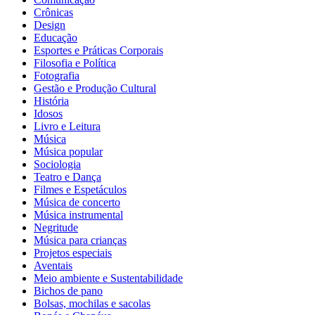
Crônicas
Design
Educação
Esportes e Práticas Corporais
Filosofia e Política
Fotografia
Gestão e Produção Cultural
História
Idosos
Livro e Leitura
Música
Música popular
Sociologia
Teatro e Dança
Filmes e Espetáculos
Música de concerto
Música instrumental
Negritude
Música para crianças
Projetos especiais
Aventais
Meio ambiente e Sustentabilidade
Bichos de pano
Bolsas, mochilas e sacolas