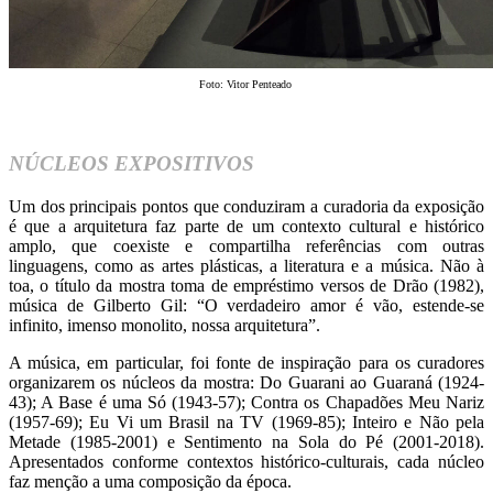
Foto: Vitor Penteado
NÚCLEOS EXPOSITIVOS
Um dos principais pontos que conduziram a curadoria da exposição
é que a arquitetura faz parte de um contexto cultural e histórico
amplo, que coexiste e compartilha referências com outras
linguagens, como as artes plásticas, a literatura e a música. Não à
toa, o título da mostra toma de empréstimo versos de Drão (1982),
música de Gilberto Gil: “O verdadeiro amor é vão, estende-se
infinito, imenso monolito, nossa arquitetura”.
A música, em particular, foi fonte de inspiração para os curadores
organizarem os núcleos da mostra: Do Guarani ao Guaraná (1924-
43); A Base é uma Só (1943-57); Contra os Chapadões Meu Nariz
(1957-69); Eu Vi um Brasil na TV (1969-85); Inteiro e Não pela
Metade (1985-2001) e Sentimento na Sola do Pé (2001-2018).
Apresentados conforme contextos histórico-culturais, cada núcleo
faz menção a uma composição da época.