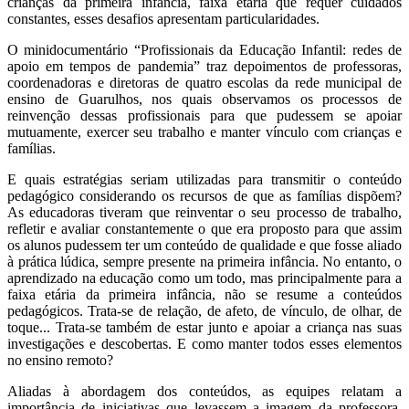
crianças da primeira infância, faixa etária que requer cuidados
constantes, esses desafios apresentam particularidades.
O minidocumentário “Profissionais da Educação Infantil: redes de
apoio em tempos de pandemia” traz depoimentos de professoras,
coordenadoras e diretoras de quatro escolas da rede municipal de
ensino de Guarulhos, nos quais observamos os processos de
reinvenção dessas profissionais para que pudessem se apoiar
mutuamente, exercer seu trabalho e manter vínculo com crianças e
famílias.
E quais estratégias seriam utilizadas para transmitir o conteúdo
pedagógico considerando os recursos de que as famílias dispõem?
As educadoras tiveram que reinventar o seu processo de trabalho,
refletir e avaliar constantemente o que era proposto para que assim
os alunos pudessem ter um conteúdo de qualidade e que fosse aliado
à prática lúdica, sempre presente na primeira infância. No entanto, o
aprendizado na educação como um todo, mas principalmente para a
faixa etária da primeira infância, não se resume a conteúdos
pedagógicos. Trata-se de relação, de afeto, de vínculo, de olhar, de
toque... Trata-se também de estar junto e apoiar a criança nas suas
investigações e descobertas. E como manter todos esses elementos
no ensino remoto?
Aliadas à abordagem dos conteúdos, as equipes relatam a
importância de iniciativas que levassem a imagem da professora,