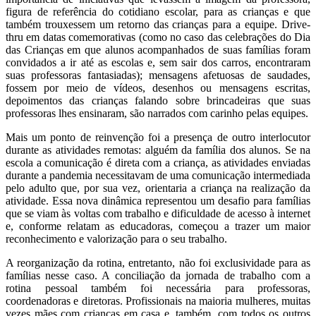
figura de referência do cotidiano escolar, para as crianças e que
também trouxessem um retorno das crianças para a equipe. Drive-
thru em datas comemorativas (como no caso das celebrações do Dia
das Crianças em que alunos acompanhados de suas famílias foram
convidados a ir até as escolas e, sem sair dos carros, encontraram
suas professoras fantasiadas); mensagens afetuosas de saudades,
fossem por meio de vídeos, desenhos ou mensagens escritas,
depoimentos das crianças falando sobre brincadeiras que suas
professoras lhes ensinaram, são narrados com carinho pelas equipes.
Mais um ponto de reinvenção foi a presença de outro interlocutor
durante as atividades remotas: alguém da família dos alunos. Se na
escola a comunicação é direta com a criança, as atividades enviadas
durante a pandemia necessitavam de uma comunicação intermediada
pelo adulto que, por sua vez, orientaria a criança na realização da
atividade. Essa nova dinâmica representou um desafio para famílias
que se viam às voltas com trabalho e dificuldade de acesso à internet
e, conforme relatam as educadoras, começou a trazer um maior
reconhecimento e valorização para o seu trabalho.
A reorganização da rotina, entretanto, não foi exclusividade para as
famílias nesse caso. A conciliação da jornada de trabalho com a
rotina pessoal também foi necessária para professoras,
coordenadoras e diretoras. Profissionais na maioria mulheres, muitas
vezes mães com crianças em casa e, também, com todos os outros