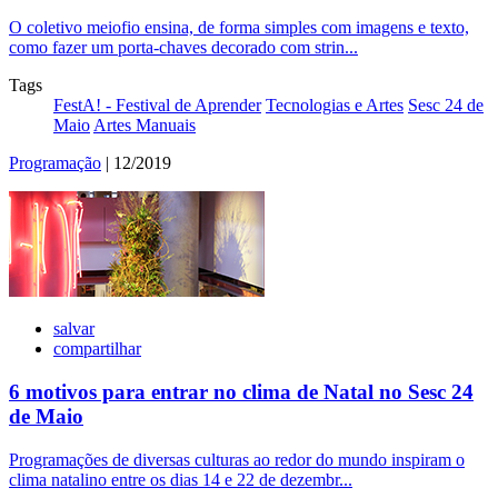
O coletivo meiofio ensina, de forma simples com imagens e texto,
como fazer um porta-chaves decorado com strin...
Tags
FestA! - Festival de Aprender
Tecnologias e Artes
Sesc 24 de
Maio
Artes Manuais
Programação
| 12/2019
salvar
compartilhar
6 motivos para entrar no clima de Natal no Sesc 24
de Maio
Programações de diversas culturas ao redor do mundo inspiram o
clima natalino entre os dias 14 e 22 de dezembr...