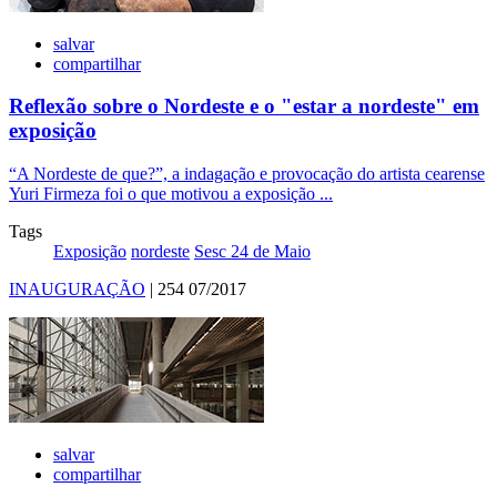
salvar
compartilhar
Reflexão sobre o Nordeste e o "estar a nordeste" em
exposição
“A Nordeste de que?”, a indagação e provocação do artista cearense
Yuri Firmeza foi o que motivou a exposição ...
Tags
Exposição
nordeste
Sesc 24 de Maio
INAUGURAÇÃO
| 254 07/2017
salvar
compartilhar