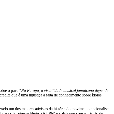
bre o país. “
Na Europa, a visibilidade musical jamaicana depende
credita que é uma injustiça a falta de conhecimento sobre ídolos
ado um dos maiores ativistas da história do movimento nacionalista
rsal para o Progresso Negro (AUPN) e colaborou com a criação de