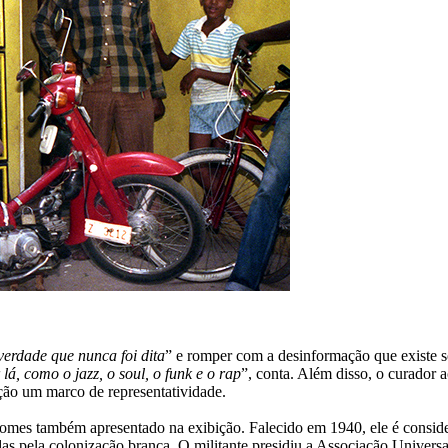
verdade que nunca foi dita
” e romper com a desinformação que existe so
lá, como o jazz, o soul, o funk e o rap
”, conta. Além disso, o curador a
ão um marco de representatividade.
mes também apresentado na exibição. Falecido em 1940, ele é consider
adas pela colonização branca. O militante presidiu a Associação Unive