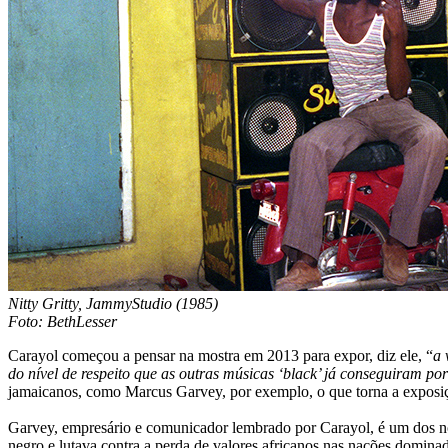
Nitty Gritty, JammyStudio (1985)
Foto: BethLesser
Carayol começou a pensar na mostra em 2013 para expor, diz ele, “
a 
do nível de respeito que as outras músicas ‘black’ já conseguiram por 
jamaicanos, como Marcus Garvey, por exemplo, o que torna a exposiç
Garvey, empresário e comunicador lembrado por Carayol, é um dos no
negro e lutava contra a perda de valores africanos nas nações domin