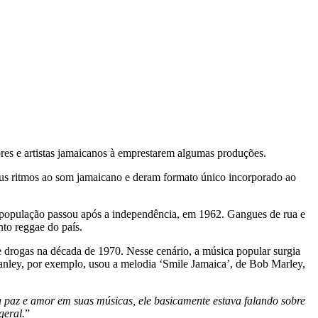
ores e artistas jamaicanos à emprestarem algumas produções.
eus ritmos ao som jamaicano e deram formato único incorporado ao
 a população passou após a independência, em 1962. Gangues de rua e
nto reggae do país.
e drogas na década de 1970. Nesse cenário, a música popular surgia
anley, por exemplo, usou a melodia ‘Smile Jamaica’, de Bob Marley,
 paz e amor em suas músicas, ele basicamente estava falando sobre
geral.
”