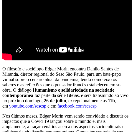
O filósofo e sociólogo Edgar Morin encontra Danilo Santos de
Miranda, diretor regional do Sesc São Paulo, para um bate-papo
virtual sobre o cenário atual da pandemia, tendo como eixo os
saberes e as reflexões que o pensador francês estabeleceu em sua
obra. O diálogo
Humanismo e solidariedade na sociedade
contemporânea
faz parte da série
Ideias
, e será transmitido ao vivo
no próximo domingo,
26 de julho
, excepcionalmente às
11h
,
em
youtube.com/sescsp
e em
facebook.com/sescsp
Nos últimos meses, Edgar Morin vem sendo convidado a discutir os
impactos que a Covid-19 lançou sobre o mundo e, mais
amplamente, a traçar cenários acerca dos aspectos socioculturais e
políticos da civilização contemporânea. Conceitos centrais de sua