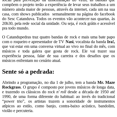
compõem o projeto terão a experiência de levar seus trabalhos a um
número ainda maior de pessoas, através da internet, cada um na sua
casa, com shows publicados semanalmente na página do facebook
do Sesc Catanduva. Todos os eventos vão acontecer nas quartas, às
20h30, pela rede social da unidade. Ou seja, é rock grátis e acessível
pra todo mundo.
O Catandupedras traz quatro bandas de rock e mais uma bate papo
com o roqueiro e apresentador de TV
Nasi
, vocalista da banda
Ira!,
que vai estar em uma conversa virtual ao vivo no final do mês, com
músicos e toda galera que gosta de rock. Ele vai trazer sua
experiência pessoa, falar de sua carreira e dos desafios que os
músicos enfrentam no cenário atual.
Sente só a pedrada
:
Abrindo a programação, no dia 1 de julho, tem a banda
Mr. Maze
Rockgrass
. O grupo é composto por jovens músicos de longa data,
e trazendo os clássicos do r
ock n' roll
desde a década de 1950 até
1990, de uma forma diferente do habitual: ao invés do tradicional
“power trio”, os artistas trazem a sonoridade de instrumentos
atípicos ao estilo, como banjo, contra-baixo acústico, bandolim,
violão e percuteria.