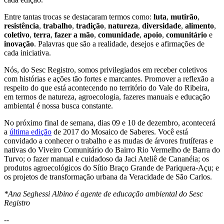
Entre tantas trocas se destacaram termos como:
luta
,
mutirão
,
resistência
,
trabalho
,
tradição
,
natureza
,
diversidade
,
alimento
,
coletivo
,
terra
,
fazer a mão
,
comunidade
,
apoio
,
comunitário
e
inovação
. Palavras que são a realidade, desejos e afirmações de
cada iniciativa.
Nós, do Sesc Registro, somos privilegiados em receber coletivos
com histórias e ações tão fortes e marcantes. Promover a reflexão a
respeito do que está acontecendo no território do Vale do Ribeira,
em termos de natureza, agroecologia, fazeres manuais e educação
ambiental é nossa busca constante.
No próximo final de semana, dias 09 e 10 de dezembro, acontecerá
a
última edição
de 2017 do Mosaico de Saberes. Você está
convidado a conhecer o trabalho e as mudas de árvores frutíferas e
nativas do Viveiro Comunitário do Bairro Rio Vermelho de Barra do
Turvo; o fazer manual e cuidadoso da Jaci Ateliê de Cananéia; os
produtos agroecológicos do Sítio Braço Grande de Pariquera-Açu; e
os projetos de transformação urbana da Veracidade de São Carlos.
*Ana Seghessi Albino é agente de educação ambiental do Sesc
Registro
--