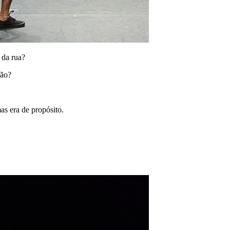
 da rua?
ção?
mas era de propósito.