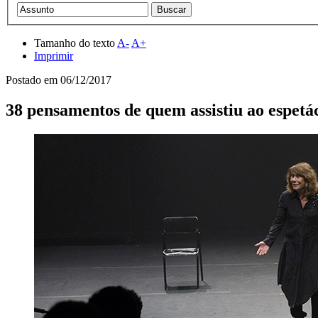
Tamanho do texto
A-
A+
Imprimir
Postado em
06/12/2017
38 pensamentos de quem assistiu ao espe