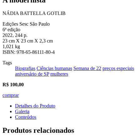
NÁDIA BATTELLA GOTLIB
Edições Sesc São Paulo
6ª edição
2022, 244 p.
23 cm X 23 cm X 2,3 cm
1,021 kg
ISBN: 978-65-86111-80-4
Tags
Biografias
Ciências humanas
Semana de 22
preços especiais
aniversário de SP
mulheres
R$
100,00
comprar
Detalhes do Produto
Galeria
Conteúdos
Produtos relacionados