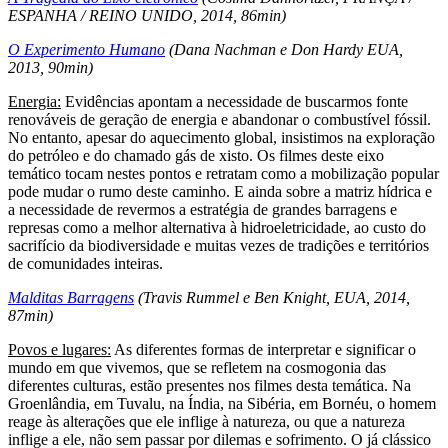
ESPANHA / REINO UNIDO, 2014, 86min)
O Experimento Humano
(Dana Nachman e Don Hardy EUA,
2013, 90min)
Energia:
Evidências apontam a necessidade de buscarmos fonte
renováveis de geração de energia e abandonar o combustível fóssil.
No entanto, apesar do aquecimento global, insistimos na exploração
do petróleo e do chamado gás de xisto. Os filmes deste eixo
temático tocam nestes pontos e retratam como a mobilização popular
pode mudar o rumo deste caminho. E ainda sobre a matriz hídrica e
a necessidade de revermos a estratégia de grandes barragens e
represas como a melhor alternativa à hidroeletricidade, ao custo do
sacrifício da biodiversidade e muitas vezes de tradições e territórios
de comunidades inteiras.
Malditas Barragens
(Travis Rummel e Ben Knight, EUA, 2014,
87min)
Povos e lugares:
As diferentes formas de interpretar e significar o
mundo em que vivemos, que se refletem na cosmogonia das
diferentes culturas, estão presentes nos filmes desta temática. Na
Groenlândia, em Tuvalu, na Índia, na Sibéria, em Bornéu, o homem
reage às alterações que ele inflige à natureza, ou que a natureza
inflige a ele, não sem passar por dilemas e sofrimento. O já clássico