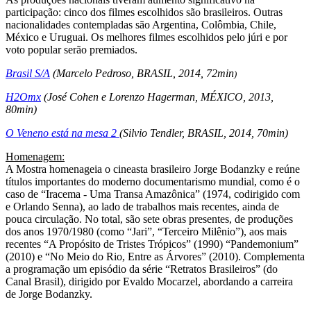
participação: cinco dos filmes escolhidos são brasileiros. Outras
nacionalidades contempladas são Argentina, Colômbia, Chile,
México e Uruguai. Os melhores filmes escolhidos pelo júri e por
voto popular serão premiados.
Brasil S/A
(Marcelo Pedroso, BRASIL, 2014, 72min
)
H2Omx
(José Cohen e Lorenzo Hagerman, MÉXICO, 2013,
80min)
O Veneno está na mesa 2
(Silvio Tendler, BRASIL, 2014, 70min)
Homenagem:
A Mostra homenageia o cineasta brasileiro Jorge Bodanzky e reúne
títulos importantes do moderno documentarismo mundial, como é o
caso de “Iracema - Uma Transa Amazônica” (1974, codirigido com
e Orlando Senna), ao lado de trabalhos mais recentes, ainda de
pouca circulação. No total, são sete obras presentes, de produções
dos anos 1970/1980 (como “Jari”, “Terceiro Milênio”), aos mais
recentes “A Propósito de Tristes Trópicos” (1990) “Pandemonium”
(2010) e “No Meio do Rio, Entre as Árvores” (2010). Complementa
a programação um episódio da série “Retratos Brasileiros” (do
Canal Brasil), dirigido por Evaldo Mocarzel, abordando a carreira
de Jorge Bodanzky.