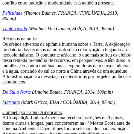
conflito entre tradição e modernidade está também presente.
Felicidade
(Thomas Balmès, FRANÇA / FINLÂNDIA, 2013,
80min)
Thule Tuvalu
(Matthias Von Gunten, SUÍÇA, 2014, 96min)
Recursos naturais:
Os efeitos adversos da epifania humana sobre a Terra. A exploração
predatória dos recursos naturais desde a colonização, chegando ao
neocolonialismo. O continente africano, o que mais sofreu os efeitos
desta retirada predatória de recursos, em perspectivas. Além disso, a
mobilização contra multinacionais exploradoras de recursos minerais
e a água, cortando do sul ao norte a China através de um aqueduto.
A transformação e a devastação de territórios por projetos políticos e
econômicos.
De Sul a Norte
(Antoine Boutet, FRANÇA, 2014, 109min)
Marmato
(Mark Grieco, EUA / COLÔMBIA, 2014, 87min)
Competição Latino-Americana:
A Competição Latino-Americana recebeu inscrições de 9 países,
dentre curtas e longas, para concorrerem na 4ª Mostra Ecofalante de
Cinema Ambiental. Doze filmes foram selecionados para exibição.
As produções nacionais tiveram aumento significativo na