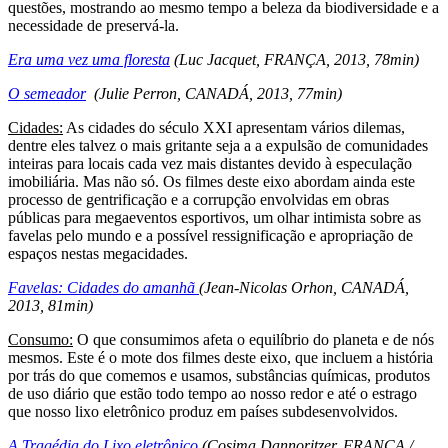
questões, mostrando ao mesmo tempo a beleza da biodiversidade e a
necessidade de preservá-la.
Era uma vez uma floresta
(Luc Jacquet, FRANÇA, 2013, 78min)
O semeador
(Julie Perron, CANADÁ, 2013, 77min)
Cidades:
As cidades do século XXI apresentam vários dilemas,
dentre eles talvez o mais gritante seja a a expulsão de comunidades
inteiras para locais cada vez mais distantes devido à especulação
imobiliária. Mas não só. Os filmes deste eixo abordam ainda este
processo de gentrificação e a corrupção envolvidas em obras
públicas para megaeventos esportivos, um olhar intimista sobre as
favelas pelo mundo e a possível ressignificação e apropriação de
espaços nestas megacidades.
Favelas: Cidades do amanhã
(Jean-Nicolas Orhon, CANADÁ,
2013, 81min)
Consumo:
O que consumimos afeta o equilíbrio do planeta e de nós
mesmos. Este é o mote dos filmes deste eixo, que incluem a história
por trás do que comemos e usamos, substâncias químicas, produtos
de uso diário que estão todo tempo ao nosso redor e até o estrago
que nosso lixo eletrônico produz em países subdesenvolvidos.
A Tragédia do Lixo eletrônico
(Cosima Dannoritzer, FRANÇA /