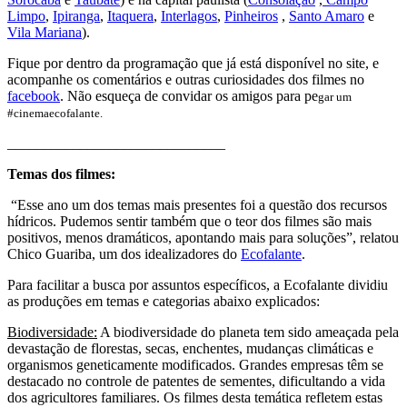
Limpo
,
Ipiranga
,
Itaquera
,
Interlagos
,
Pinheiros
,
Santo Amaro
e
Vila Mariana
).
Fique por dentro da programação que já está disponível no site, e
acompanhe os comentários e outras curiosidades dos filmes no
facebook
. Não esqueça de convidar os amigos para pe
gar um
#cinemaecofalante.
______________________________
Temas dos filmes:
“Esse ano um dos temas mais presentes foi a questão dos recursos
hídricos. Pudemos sentir também que o teor dos filmes são mais
positivos, menos dramáticos, apontando mais para soluções”, relatou
Chico Guariba, um dos idealizadores do
Ecofalante
.
Para facilitar a busca por assuntos específicos, a Ecofalante dividiu
as produções em temas e categorias abaixo explicados:
Biodiversidade:
A biodiversidade do planeta tem sido ameaçada pela
devastação de florestas, secas, enchentes, mudanças climáticas e
organismos geneticamente modificados. Grandes empresas têm se
destacado no controle de patentes de sementes, dificultando a vida
dos agricultores familiares. Os filmes desta temática refletem estas