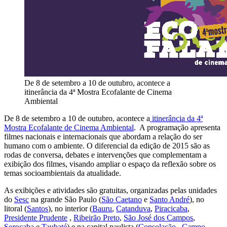
De 8 de setembro a 10 de outubro, acontece a
itinerância da 4ª Mostra Ecofalante de Cinema
Ambiental
De 8 de setembro a 10 de outubro, acontece a
itinerância da 4ª
Mostra Ecofalante de Cinema Ambiental
. A programação apresenta
filmes nacionais e internacionais que abordam a relação do ser
humano com o ambiente. O diferencial da edição de 2015 são as
rodas de conversa, debates e intervenções que complementam a
exibição dos filmes, visando ampliar o espaço da reflexão sobre os
temas socioambientais da atualidade.
As exibições e atividades são gratuitas, organizadas pelas unidades
do
Sesc
na grande São Paulo (
São Caetano
e
Santo André
), no
litoral (
Santos
), no interior (
Bauru
,
Catanduva
,
Piracicaba
,
Presidente Prudente
,
Ribeirão Preto
,
São José dos Campos
,
Sorocaba
e
Taubaté
) e na capital paulista (
Consolação
,
Campo