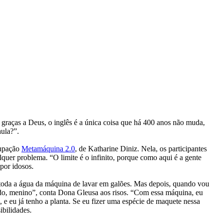
 graças a Deus, o inglês é a única coisa que há 400 anos não muda,
aula?”.
cupação
Metamáquina 2.0
, de Katharine Diniz. Nela, os participantes
quer problema. “O limite é o infinito, porque como aqui é a gente
por idosos.
 toda a água da máquina de lavar em galões. Mas depois, quando vou
ado, menino”, conta Dona Gleusa aos risos. “Com essa máquina, eu
, e eu já tenho a planta. Se eu fizer uma espécie de maquete nessa
ibilidades.