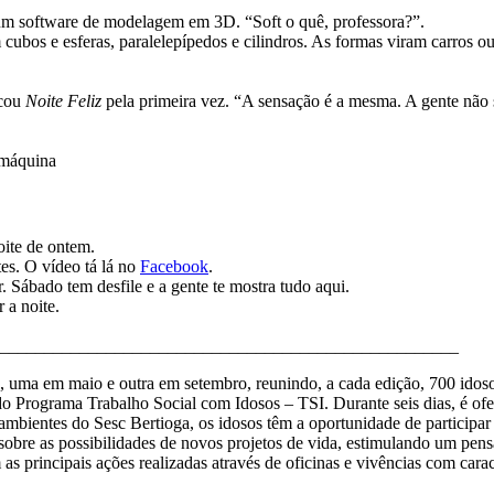
um software de modelagem em 3D. “Soft o quê, professora?”.
 cubos e esferas, paralelepípedos e cilindros. As formas viram carros
ocou
Noite Feliz
pela primeira vez. “A sensação é a mesma. A gente não s
amáquina
oite de ontem.
tes. O vídeo tá lá no
Facebook
.
 Sábado tem desfile e a gente te mostra tudo aqui.
 a noite.
_____________________________________________________
o, uma em maio e outra em setembro, reunindo, a cada edição, 700 ido
do Programa Trabalho Social com Idosos – TSI. Durante seis dias, é of
ambientes do Sesc Bertioga, os idosos têm a oportunidade de participar 
ão sobre as possibilidades de novos projetos de vida, estimulando um p
principais ações realizadas através de oficinas e vivências com caracte