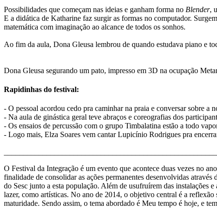
Possibilidades que começam nas ideias e ganham forma no
Blender
, 
E a didática de Katharine faz surgir as formas no computador. Surgem
matemática com imaginação ao alcance de todos os sonhos.
Ao fim da aula, Dona Gleusa lembrou de quando estudava piano e t
Dona Gleusa segurando um pato, impresso em 3D na ocupação Met
Rapidinhas do festival:
- O pessoal acordou cedo pra caminhar na praia e conversar sobre a n
- Na aula de ginástica geral teve abraços e coreografias dos participan
- Os ensaios de percussão com o grupo Timbalatina estão a todo vapor.
- Logo mais, Elza Soares vem cantar Lupicínio Rodrigues pra encerrar
______________________________________________________
O Festival da Integração é um evento que acontece duas vezes no an
finalidade de consolidar as ações permanentes desenvolvidas através 
do Sesc junto a esta população. Além de usufruírem das instalações e 
lazer, como artísticas. No ano de 2014, o objetivo central é a reflex
maturidade. Sendo assim, o tema abordado é Meu tempo é hoje, e tem as 