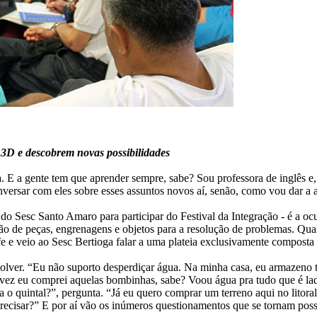
 3D e descobrem novas possibilidades
 E a gente tem que aprender sempre, sabe? Sou professora de inglês e,
versar com eles sobre esses assuntos novos aí, senão, como vou dar a 
 do Sesc Santo Amaro para participar do Festival da Integração - é a o
o de peças, engrenagens e objetos para a resolução de problemas. Qual
fe e veio ao Sesc Bertioga falar a uma plateia exclusivamente composta 
solver. “Eu não suporto desperdiçar água. Na minha casa, eu armazeno
ma vez eu comprei aquelas bombinhas, sabe? Voou água pra tudo que é l
a o quintal?”, pergunta. “Já eu quero comprar um terreno aqui no litoral
precisar?” E por aí vão os inúmeros questionamentos que se tornam poss