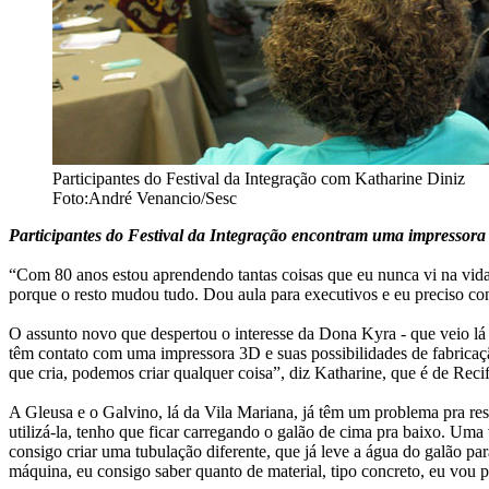
Participantes do Festival da Integração com Katharine Diniz
Foto:André Venancio/Sesc
Participantes do Festival da Integração encontram uma impressora
“Com 80 anos estou aprendendo tantas coisas que eu nunca vi na vida.
porque o resto mudou tudo. Dou aula para executivos e eu preciso con
O assunto novo que despertou o interesse da Dona Kyra - que veio lá
têm contato com uma impressora 3D e suas possibilidades de fabricaçã
que cria, podemos criar qualquer coisa”, diz Katharine, que é de Reci
A Gleusa e o Galvino, lá da Vila Mariana, já têm um problema pra re
utilizá-la, tenho que ficar carregando o galão de cima pra baixo. U
consigo criar uma tubulação diferente, que já leve a água do galão par
máquina, eu consigo saber quanto de material, tipo concreto, eu vou 