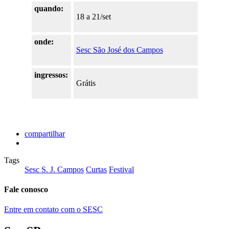
quando:
18 a 21/set
onde:
Sesc São José dos Campos
ingressos:
Grátis
compartilhar
Tags
Sesc S. J. Campos
Curtas
Festival
Fale conosco
Entre em contato com o SESC