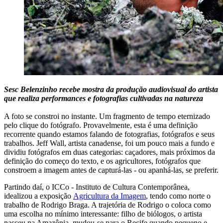
Sesc Belenzinho recebe mostra da produção audiovisual do artista
que realiza performances e fotografias cultivadas na natureza
A foto se constroi no instante. Um fragmento de tempo eternizado
pelo clique do fotógrafo. Provavelmente, esta é uma definição
recorrente quando estamos falando de fotografias, fotógrafos e seus
trabalhos. Jeff Wall, artista canadense, foi um pouco mais a fundo e
dividiu fotógrafos em duas categorias: caçadores, mais próximos da
definição do começo do texto, e os agricultores, fotógrafos que
constroem a imagem antes de capturá-las - ou apanhá-las, se preferir.
Partindo daí, o ICCo - Instituto de Cultura Contemporânea,
idealizou a exposição
Agricultura da Imagem
, tendo como norte o
trabalho de Rodrigo Braga. A trajetória de Rodrigo o coloca como
uma escolha no mínimo interessante: filho de biólogos, o artista
nasceu na Amazônia, mudou-se para o Recife quando pequeno e