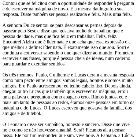
Contou que se felicitou com a oportunidade de responder à pergunta
e de escrever na máquina de novo. Ela mesma datilografou sua
resposta. Disse também ser pessoa realizada e feliz. Mais uma feliz.
A senhora Dulce sentou-se para descansar as pernas depois de
passear pelo Sesc e disse que gostava muito de trabalhar, que é
pessoa de idade, mas que fica feliz em trabalhar. Feliz, feliz.
Encontrei Alzira que é líder nata e que acha que essa expressão é a
que melhor a define: líder nata. É exatamente isso que sou. Sorri e
continua a conversar sabendo o que quer dizer ao mundo. Prometeu
escrever suas frases, porque é pessoa cheia de ideias, num caderno
para guardar e exercitar sentidos.
Os três meninos: Paulo, Guilherme e Lucas deram a mesma resposta
como num pacto entre amigos: somos legais, bonitos e somos muito
amigos. E o Paulo acrescentou: eu tenho cabelo liso. Depois ainda,
chegou outro Lucas que também quis escrever na máquina, errou
uma palavra e perguntou como apagar o erro. Rimos juntos, eu e
mais um tanto de pessoas ao redor, éramos onze pessoas em torno da
máquina e do Lucas. O Lucas escreveu que gostava da família, dos
amigos e de futebol.
O Leonardo disse ser simpático, honesto e sincero. Disse que vive
hoje como se não houvesse amanhã. Será? Ficamos ali a pensar
nisso. Ele por fim respondeu que sim, vive hoje. A Fabiana, a Lúcia,