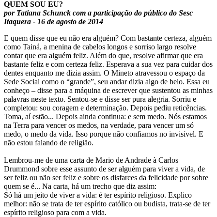
QUEM SOU EU?
por Tatiana Schunck com a participação do público do Sesc
Itaquera - 16 de agosto de 2014
E quem disse que eu não era alguém? Com bastante certeza, alguém
como Tainá, a menina de cabelos longos e sorriso largo resolve
contar que era alguém feliz. Além do que, resolve afirmar que era
bastante feliz e com certeza feliz. Esperava a sua vez para cuidar dos
dentes enquanto me dizia assim. O Mineto atravessou o espaço da
Sede Social como o “grande”, seu andar dizia algo de belo. Essa eu
conheço – disse para a máquina de escrever que sustentou as minhas
palavras neste texto. Sentou-se e disse ser pura alegria. Sorriu e
completou: sou coragem e determinação. Depois pediu reticências.
Toma, aí estão... Depois ainda continua: e sem medo. Nós estamos
na Terra para vencer os medos, na verdade, para vencer um só
medo, o medo da vida. Isso porque não confiamos no invisível. E
não estou falando de religião.
Lembrou-me de uma carta de Mario de Andrade à Carlos
Drummond sobre esse assunto de ser alguém para viver a vida, de
ser feliz ou não ser feliz e sobre os disfarces da felicidade por sobre
quem se é... Na carta, há um trecho que diz assim:
Só há um jeito de viver a vida: é ter espírito religioso. Explico
melhor: não se trata de ter espírito católico ou budista, trata-se de ter
espírito religioso para com a vida.