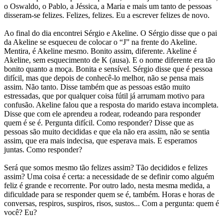
o Oswaldo, o Pablo, a Jéssica, a Maria e mais um tanto de pessoas
disseram-se felizes. Felizes, felizes. Eu a escrever felizes de novo.
Ao final do dia encontrei Sérgio e Akeline. O Sérgio disse que o pai
da Akeline se esqueceu de colocar o “J” na frente do Akeline.
Mentira, é Akeline mesmo. Bonito assim, diferente. Akeline é
Akeline, sem esquecimento de K (ausa). E o nome diferente era tão
bonito quanto a moça. Bonita e sensível. Sérgio disse que é pessoa
difícil, mas que depois de conhecê-lo melhor, não se pensa mais
assim. Não tanto. Disse também que as pessoas estão muito
estressadas, que por qualquer coisa fútil já arrumam motivo para
confusão. Akeline falou que a resposta do marido estava incompleta.
Disse que com ele aprendeu a rodear, rodeando para responder
quem é se é. Pergunta difícil. Como responder? Disse que as
pessoas são muito decididas e que ela não era assim, não se sentia
assim, que era mais indecisa, que esperava mais. E esperamos
juntas. Como responder?
Será que somos mesmo tão felizes assim? Tão decididos e felizes
assim? Uma coisa é certa: a necessidade de se definir como alguém
feliz é grande e recorrente. Por outro lado, nesta mesma medida, a
dificuldade para se responder quem se é, também. Horas e horas de
conversas, respiros, suspiros, risos, sustos... Com a pergunta: quem é
você? Eu?