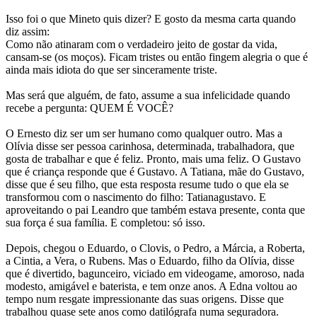
Isso foi o que Mineto quis dizer? E gosto da mesma carta quando
diz assim:
Como não atinaram com o verdadeiro jeito de gostar da vida,
cansam-se (os moços). Ficam tristes ou então fingem alegria o que é
ainda mais idiota do que ser sinceramente triste.
Mas será que alguém, de fato, assume a sua infelicidade quando
recebe a pergunta: QUEM É VOCÊ?
O Ernesto diz ser um ser humano como qualquer outro. Mas a
Olívia disse ser pessoa carinhosa, determinada, trabalhadora, que
gosta de trabalhar e que é feliz. Pronto, mais uma feliz. O Gustavo
que é criança responde que é Gustavo. A Tatiana, mãe do Gustavo,
disse que é seu filho, que esta resposta resume tudo o que ela se
transformou com o nascimento do filho: Tatianagustavo. E
aproveitando o pai Leandro que também estava presente, conta que
sua força é sua família. E completou: só isso.
Depois, chegou o Eduardo, o Clovis, o Pedro, a Márcia, a Roberta,
a Cintia, a Vera, o Rubens. Mas o Eduardo, filho da Olívia, disse
que é divertido, bagunceiro, viciado em videogame, amoroso, nada
modesto, amigável e baterista, e tem onze anos. A Edna voltou ao
tempo num resgate impressionante das suas origens. Disse que
trabalhou quase sete anos como datilógrafa numa seguradora.