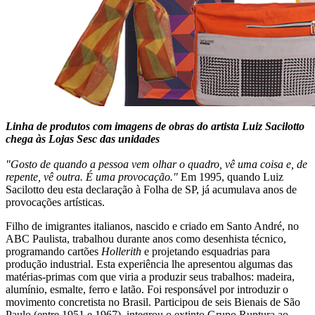
Linha de produtos com imagens de obras do artista Luiz Sacilotto
chega às Lojas Sesc das unidades
"Gosto de quando a pessoa vem olhar o quadro, vê uma coisa e, de
repente, vê outra. É uma provocação."
Em 1995, quando Luiz
Sacilotto deu esta declaração à Folha de SP, já acumulava anos de
provocações artísticas.
Filho de imigrantes italianos, nascido e criado em Santo André, no
ABC Paulista, trabalhou durante anos como desenhista técnico,
programando cartões
Hollerith
e projetando esquadrias para
produção industrial. Esta experiência lhe apresentou algumas das
matérias-primas com que viria a produzir seus trabalhos: madeira,
alumínio, esmalte, ferro e latão. Foi responsável por introduzir o
movimento concretista no Brasil. Participou de seis Bienais de São
Paulo (entre 1951 e 1967), integrou o extinto Grupo Ruptura ao