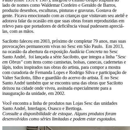
lado de nomes como Waldemar Cordeiro e Geraldo de Barros,
produziu desenhos, esculturas, pinturas e gravuras. Gostava de
gente. Ficava emocionado com as crianças que visitavam seu ateliê e
adorava falar da ocasião em que suas obras foram reproduzidas em
relevo para que portadores de deficiência visual pudessem apreciá-
las, com as mãos.
Sacilotto faleceu em 2003, próximo de completar 79 anos, mas suas
provocações permanecem vivas no Sesc em São Paulo. Em 2013,
na ocasião da abertura da exposição
Audácia Concreta
no Sesc
Santo André, foi lançada a série
Sacilotto
, que integra a linha "
Sesc
em Obras"
com itens como camisetas, bolsas, canecas, cadernetas e
lápis, todos inspirados nas obras do artista, para compor a mostra
com curadoria de Fernanda Lopes e Rodrigo Silva e participação de
Valter Sacilotto, filho e guardião do acervo do artista. É no Sesc
Santo André também que se encontra uma das obras que Sacilotto
deixou na cidade onde viveu, assinada especialmente para a
inauguração da unidade, em 2002.
Você encontra a linha de produtos nas Lojas Sesc das unidades
Santo André, Interlagos, Osasco e Bertioga.
Consulte a disponibilidade de estoque. Alguns produtos foram
desenvolvidos como séries limitadas e podem estar esgotados.