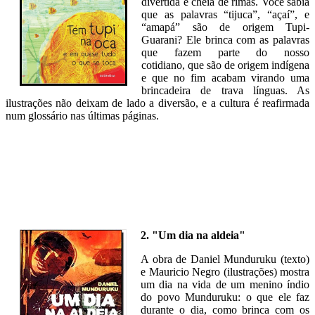
divertida e cheia de rimas. Você sabia
que as palavras “tijuca”, “açaí”, e
“amapá” são de origem Tupi-
Guarani? Ele brinca com as palavras
que fazem parte do nosso
cotidiano, que são de origem indígena
e que no fim acabam virando uma
brincadeira de trava línguas. As
ilustrações não deixam de lado a diversão, e a cultura é reafirmada
num glossário nas últimas páginas.
2. "Um dia na aldeia"
A obra de Daniel Munduruku (texto)
e Mauricio Negro (ilustrações) mostra
um dia na vida de um menino índio
do povo Munduruku: o que ele faz
durante o dia, como brinca com os