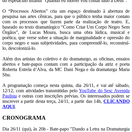
do espetáculo infantil “Quando eu morrer vou contar tudo a Deus”.
O “Processos Abertos” cria um espaço destinado à abertura de
pesquisa nas artes cênicas, para que o público tenha maior contato
com os processos que fazem parte da realização de teatro. E,
baseado no texto dramatúrgico “Como Criar Um Corpo Negro Sem
Órgãos”, de Lucas Moura, busca uma obra lúdica, musical e
poética, que verse sobre a situação de marginalidade e opressão do
corpo negro e suas subjetividades, para compreendê-lo, reconstruí-
lo, descolonizá-lo.
Além dos artistas do coletivo e do dramaturgo, as oficinas, ensaios
abertos e bate-papos contam com a participação da atriz e poeta
Roberta Estrela d’Alva, da MC Dani Nega e da dramaturga Maria
Shu.
A programação começa nesta quinta, dia 26/11, e vai até sábado,
12/12, com atividades transmitidas pelo
YouTube do Sesc Avenida
Paulista
e outras com inscrições prévias. Os interessados podem se
inscrever a partir desta terça, 24/11, a partir das 14h,
CLICANDO
AQUI
.
CRONOGRAMA
Dia 26/11 (qui), às 20h - Bate-papo "Dando a Letra na Dramaturgia