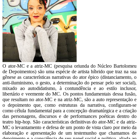
O ator-MC e a atriz-MC (pesquisa oriunda do Núcleo Bartolomeu
de Depoimentos) são uma espécie de artista híbrido que traz na sua
gênese as características narrativas do ator épico (distanciamento, o
anti-iluminismo, o gesto, a determinação do pensar pelo ser social),
mixado ao autodidatismo, à contundência e ao estilo inclusor,
libertário e veemente do MC. Os pontos fundamentais dessa fusão,
que resultam no ator-MC e na atriz-MC, são a auto representação e
o depoimento que, como estruturas da narrativa, configuram-se
como célula fundamental para a concepção dramatúrgica e a criação
das personagens, discursos e de performances poéticas dentro do
teatro hip-hop. São características definitivas do ator-MC e da atriz-
MC o levantamento e defesa de um ponto de vista claro por meio da
elaboração e apresentação de um testemunho que chamamos de
depoimento e a consciência de seu papel social e politico, aliada ao