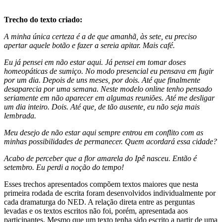
Trecho do texto criado:
A minha única certeza é a de que amanhã, às sete, eu preciso
apertar aquele botão e fazer a sereia apitar. Mais café.
Eu já pensei em não estar aqui. Já pensei em tomar doses
homeopáticas de sumiço. No modo presencial eu pensava em fugir
por um dia. Depois de uns meses, por dois. Até que finalmente
desaparecia por uma semana. Neste modelo online tenho pensado
seriamente em não aparecer em algumas reuniões. Até me desligar
um dia inteiro. Dois. Até que, de tão ausente, eu não seja mais
lembrada.
Meu desejo de não estar aqui sempre entrou em conflito com as
minhas possibilidades de permanecer. Quem acordará essa cidade?
Acabo de perceber que a flor amarela do Ipê nasceu. Então é
setembro. Eu perdi a noção do tempo!
Esses trechos apresentados compõem textos maiores que nesta
primeira rodada de escrita foram desenvolvidos individualmente por
cada dramaturga do NED. A relação direta entre as perguntas
levadas e os textos escritos não foi, porém, apresentada aos
participantes. Mesmo que um texto tenha sido escrito a partir de uma