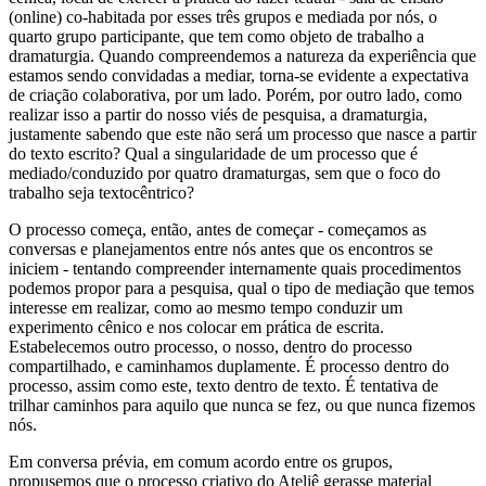
(online) co-habitada por esses três grupos e mediada por nós, o
quarto grupo participante, que tem como objeto de trabalho a
dramaturgia. Quando compreendemos a natureza da experiência que
estamos sendo convidadas a mediar, torna-se evidente a expectativa
de criação colaborativa, por um lado. Porém, por outro lado, como
realizar isso a partir do nosso viés de pesquisa, a dramaturgia,
justamente sabendo que este não será um processo que nasce a partir
do texto escrito? Qual a singularidade de um processo que é
mediado/conduzido por quatro dramaturgas, sem que o foco do
trabalho seja textocêntrico?
O processo começa, então, antes de começar - começamos as
conversas e planejamentos entre nós antes que os encontros se
iniciem - tentando compreender internamente quais procedimentos
podemos propor para a pesquisa, qual o tipo de mediação que temos
interesse em realizar, como ao mesmo tempo conduzir um
experimento cênico e nos colocar em prática de escrita.
Estabelecemos outro processo, o nosso, dentro do processo
compartilhado, e caminhamos duplamente. É processo dentro do
processo, assim como este, texto dentro de texto. É tentativa de
trilhar caminhos para aquilo que nunca se fez, ou que nunca fizemos
nós.
Em conversa prévia, em comum acordo entre os grupos,
propusemos que o processo criativo do Ateliê gerasse material