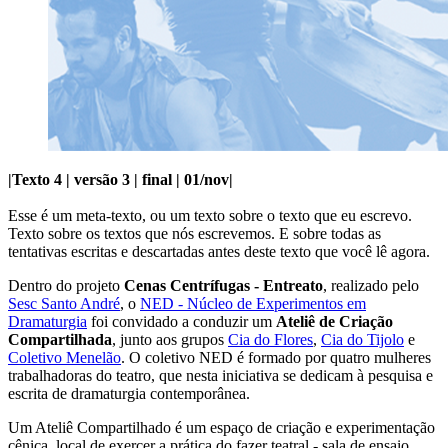
|Texto 4 | versão 3 | final | 01/nov|
Esse é um meta-texto, ou um texto sobre o texto que eu escrevo.
Texto sobre os textos que nós escrevemos. E sobre todas as
tentativas escritas e descartadas antes deste texto que você lê agora.
Dentro do projeto
Cenas Centrífugas - Entreato
, realizado pelo
Sesc Santo André
, o
NED - Núcleo de Experimentos em
Dramaturgia
foi convidado a conduzir um
Ateliê de Criação
Compartilhada
, junto aos grupos
Cia do Flores
,
Cia do Tijolo
e
Coletivo Menelão
. O coletivo NED é formado por quatro mulheres
trabalhadoras do teatro, que nesta iniciativa se dedicam à pesquisa e
escrita de dramaturgia contemporânea.
Um Ateliê Compartilhado é um espaço de criação e experimentação
cênica, local de exercer a prática do fazer teatral - sala de ensaio