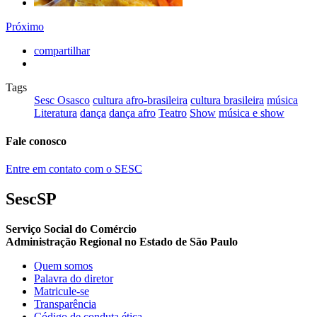
Próximo
compartilhar
Tags
Sesc Osasco
cultura afro-brasileira
cultura brasileira
música
Literatura
dança
dança afro
Teatro
Show
música e show
Fale conosco
Entre em contato com o SESC
SescSP
Serviço Social do Comércio
Administração Regional no Estado de São Paulo
Quem somos
Palavra do diretor
Matricule-se
Transparência
Código de conduta ética