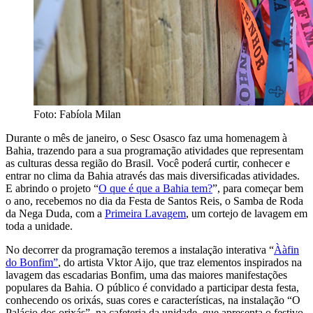
Foto: Fabíola Milan
Durante o mês de janeiro, o Sesc Osasco faz uma homenagem à
Bahia, trazendo para a sua programação atividades que representam
as culturas dessa região do Brasil. Você poderá curtir, conhecer e
entrar no clima da Bahia através das mais diversificadas atividades.
E abrindo o projeto “
O que é que a Bahia tem?
”, para começar bem
o ano, recebemos no dia da Festa de Santos Reis, o Samba de Roda
da Nega Duda, com a
Primeira Lavagem
, um cortejo de lavagem em
toda a unidade.
No decorrer da programação teremos a instalação interativa “
Ààfin
do Bonfim”
, do artista Vktor Aijo, que traz elementos inspirados na
lavagem das escadarias Bonfim, uma das maiores manifestações
populares da Bahia. O público é convidado a participar desta festa,
conhecendo os orixás, suas cores e características, na instalação “O
Palácio dos orixás”, na cafeteria da unidade, que apresenta o festivo