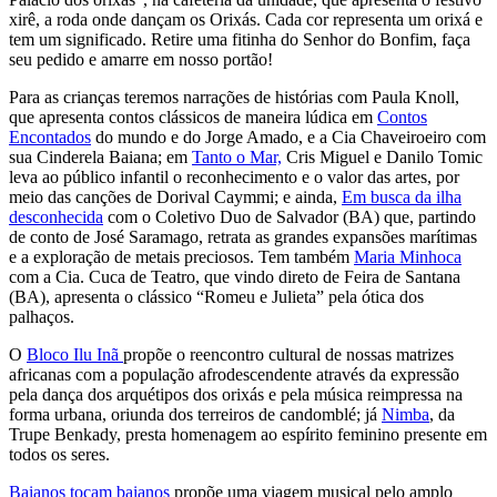
xirê, a roda onde dançam os Orixás. Cada cor representa um orixá e
tem um significado. Retire uma fitinha do Senhor do Bonfim, faça
seu pedido e amarre em nosso portão!
Para as crianças teremos narrações de histórias com Paula Knoll,
que apresenta contos clássicos de maneira lúdica em
Contos
Encontados
do mundo e do Jorge Amado, e a Cia Chaveiroeiro com
sua Cinderela Baiana; em
Tanto o Mar,
Cris Miguel e Danilo Tomic
leva ao público infantil o reconhecimento e o valor das artes, por
meio das canções de Dorival Caymmi; e ainda,
Em busca da ilha
desconhecida
com o Coletivo Duo de Salvador (BA) que, partindo
de conto de José Saramago, retrata as grandes expansões marítimas
e a exploração de metais preciosos. Tem também
Maria Minhoca
com a Cia. Cuca de Teatro, que vindo direto de Feira de Santana
(BA), apresenta o clássico “Romeu e Julieta” pela ótica dos
palhaços.
O
Bloco Ilu Inã
propõe o reencontro cultural de nossas matrizes
africanas com a população afrodescendente através da expressão
pela dança dos arquétipos dos orixás e pela música reimpressa na
forma urbana, oriunda dos terreiros de candomblé; já
Nimba
, da
Trupe Benkady, presta homenagem ao espírito feminino presente em
todos os seres.
Baianos tocam baianos
propõe uma viagem musical pelo amplo