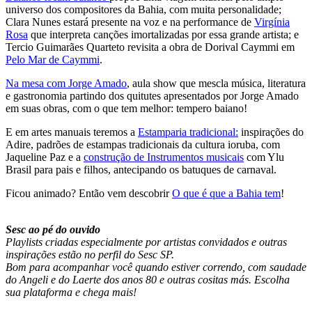
universo dos compositores da Bahia, com muita personalidade;
Clara Nunes estará presente na voz e na performance de
Virgínia
Rosa
que interpreta canções imortalizadas por essa grande artista; e
Tercio Guimarães Quarteto revisita a obra de Dorival Caymmi em
Pelo Mar de Caymmi
.
Na mesa com Jorge Amado
, aula show que mescla música, literatura
e gastronomia partindo dos quitutes apresentados por Jorge Amado
em suas obras, com o que tem melhor: tempero baiano!
E em artes manuais teremos a
Estamparia tradicional:
inspirações do
Adire, padrões de estampas tradicionais da cultura ioruba, com
Jaqueline Paz e a
construção de Instrumentos musicais
com Ylu
Brasil para pais e filhos, antecipando os batuques de carnaval.
Ficou animado? Então vem descobrir
O que é que a Bahia tem
!
Sesc ao pé do ouvido
Playlists criadas especialmente por artistas convidados e outras
inspirações estão no perfil do Sesc SP.
Bom para acompanhar você quando estiver correndo, com saudade
do Angeli e do Laerte dos anos 80 e outras cositas más. Escolha
sua plataforma e chega mais!