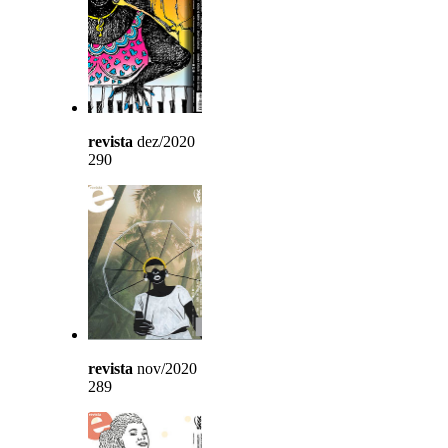
revista
dez/2020
290
revista
nov/2020
289