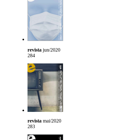
revista
jun/2020
284
revista
mai/2020
283