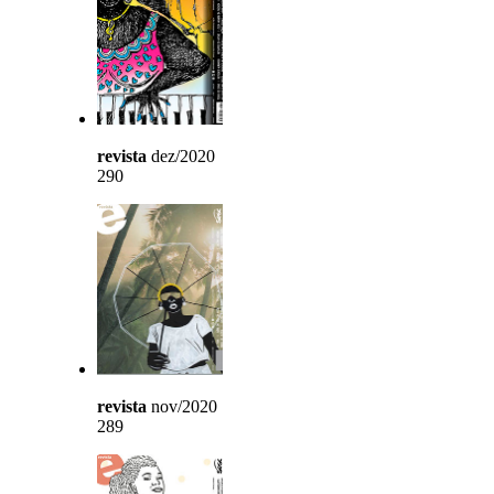
revista
dez/2020
290
revista
nov/2020
289