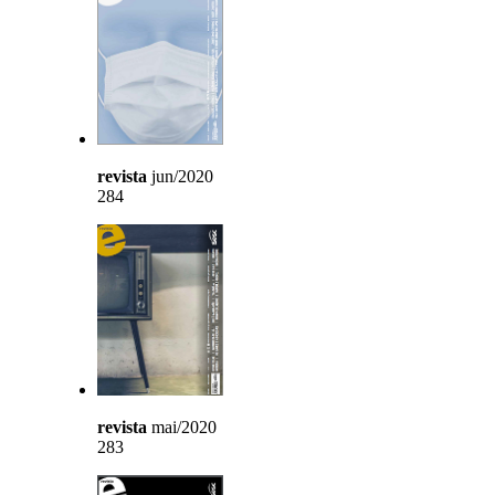
revista
jun/2020
284
revista
mai/2020
283