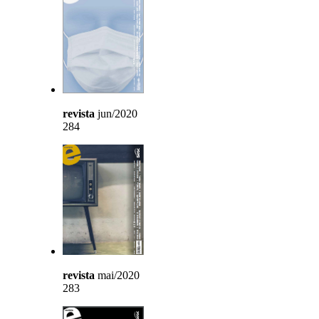
revista
jun/2020
284
revista
mai/2020
283