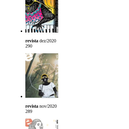
revista
dez/2020
290
revista
nov/2020
289