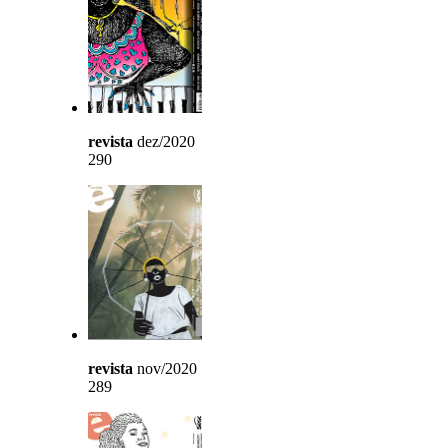
revista
dez/2020
290
revista
nov/2020
289