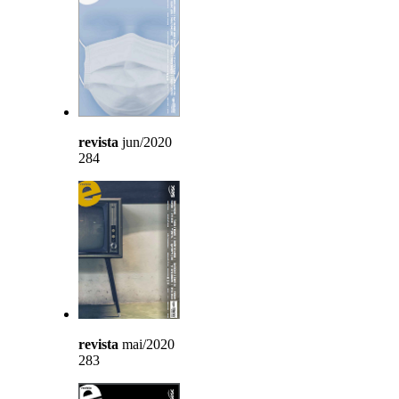
revista
jun/2020
284
revista
mai/2020
283