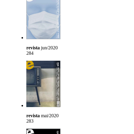
revista
jun/2020
284
revista
mai/2020
283