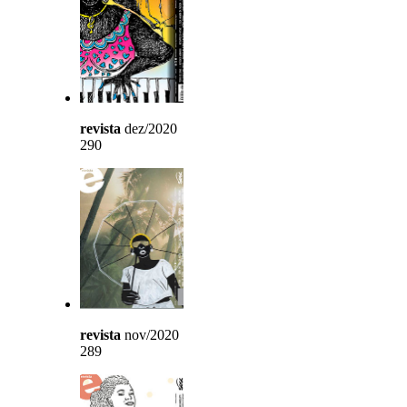
revista
dez/2020
290
revista
nov/2020
289