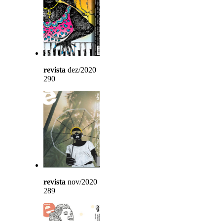
revista
dez/2020
290
revista
nov/2020
289