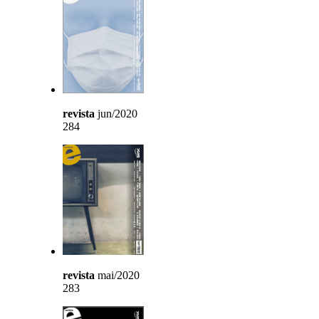
revista
jun/2020
284
revista
mai/2020
283