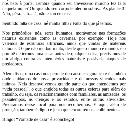
nos bata à porta. Lembra quando seu travesseiro murcho fez falta
naquela noite? Ou quando seu corpo te alertou sobre... As plantas!!!
Não, péra... ah... tá, não estou em casa.
Sentindo falta de casa, né minha filha? Falta do que já temos.
Nos primórdios, nós, seres humanos, morávamos nas formações
naturais existentes como as cavernas, por exemplo. Hoje nos
valemos de estruturas artificiais, ainda que vindas de materiais
naturais. O que não mudou muito, desde que o mundo é mundo, é o
porquê de termos uma casa: antes de qualquer coisa, precisamos de
um abrigo contra as intempéries naturais e possíveis ataques de
predadores.
Além disso, uma casa nos permite descanso e segurança e é também
onde cuidamos de nossa privacidade e de nossos vínculos mais
íntimos. Nela desenvolvemos grande parte do que entendemos por
“vida pessoal”, o que engloba todas as outras esferas para além do
trabalho, ou seja, os relacionamentos com familiares, as amizades, os
passatempos, as crenças e os estudos, entre outras atividades.
Precisamos desse local para nos recolhermos. E aqui, além de
proteção, também é digno e justo que encontremos acolhimento...
Bingo! “Vontade de casa” é aconchego!