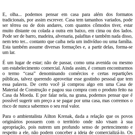
E, olha... podemos pensar em casa para além dos formatos
tradicionais, por assim escrever. Casa tem tamanhos variados, pode
ser térrea ou de dois andares, com quantos cômodos tiver, estar
muito distante ou colada a outra em baixo, em cima ou dos lados.
Pode ser de barro, madeira, alvenaria, palafitas e também nada disso,
nem teto ter... contanto que caiba nela um indivíduo ou uma família.
Esta também assume diversas formações e, a partir delas, forma-se
um lar.
É um lugar de estar; não de passar, como uma avenida ou mesmo
um estabelecimento comercial. Ainda assim, é comum encontrarmos
o termo “casa” denominando comércios e certas repartições
públicas, talvez querendo aproveitar esse gostinho pessoal que tem
essa palavra. De certo você já comprou algo em uma Casa de
Material de Construção e pagou sua compra com o produto feito na
Casa da Moeda. E por falar nela, na grana, podemos pensar que é
possível sugerir um preço a se pagar por uma casa, mas corremos o
risco de nunca sabermos o seu real valor.
Para o ambientalista Ailton Krenak, dada a relação que os povos
originários possuem com o território onde não visam à sua
apropriação, pois nutrem um profundo senso de pertencimento e
respeito a ele, não podem conceber a ideia de comercializá-lo. Os