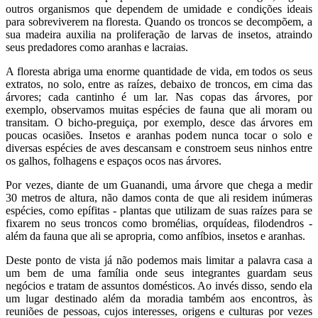
outros organismos que dependem de umidade e condições ideais
para sobreviverem na floresta. Quando os troncos se decompõem, a
sua madeira auxilia na proliferação de larvas de insetos, atraindo
seus predadores como aranhas e lacraias.
A floresta abriga uma enorme quantidade de vida, em todos os seus
extratos, no solo, entre as raízes, debaixo de troncos, em cima das
árvores; cada cantinho é um lar. Nas copas das árvores, por
exemplo, observamos muitas espécies de fauna que ali moram ou
transitam. O bicho-preguiça, por exemplo, desce das árvores em
poucas ocasiões. Insetos e aranhas podem nunca tocar o solo e
diversas espécies de aves descansam e constroem seus ninhos entre
os galhos, folhagens e espaços ocos nas árvores.
Por vezes, diante de um Guanandi, uma árvore que chega a medir
30 metros de altura, não damos conta de que ali residem inúmeras
espécies, como epífitas - plantas que utilizam de suas raízes para se
fixarem no seus troncos como bromélias, orquídeas, filodendros -
além da fauna que ali se apropria, como anfíbios, insetos e aranhas.
Deste ponto de vista já não podemos mais limitar a palavra casa a
um bem de uma família onde seus integrantes guardam seus
negócios e tratam de assuntos domésticos. Ao invés disso, sendo ela
um lugar destinado além da moradia também aos encontros, às
reuniões de pessoas, cujos interesses, origens e culturas por vezes