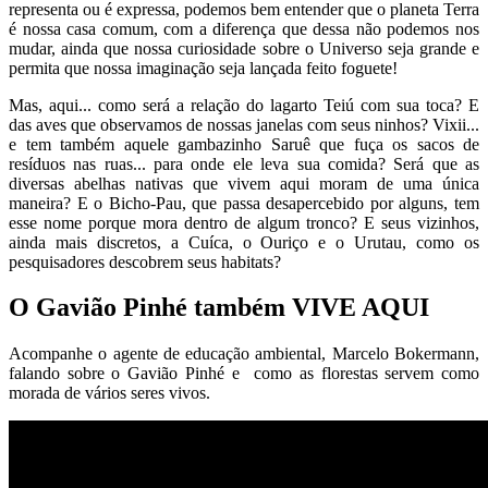
representa ou é expressa, podemos bem entender que o planeta Terra
é nossa casa comum, com a diferença que dessa não podemos nos
mudar, ainda que nossa curiosidade sobre o Universo seja grande e
permita que nossa imaginação seja lançada feito foguete!
Mas, aqui... como será a relação do lagarto Teiú com sua toca? E
das aves que observamos de nossas janelas com seus ninhos? Vixii...
e tem também aquele gambazinho Saruê que fuça os sacos de
resíduos nas ruas... para onde ele leva sua comida? Será que as
diversas abelhas nativas que vivem aqui moram de uma única
maneira? E o Bicho-Pau, que passa desapercebido por alguns, tem
esse nome porque mora dentro de algum tronco? E seus vizinhos,
ainda mais discretos, a Cuíca, o Ouriço e o Urutau, como os
pesquisadores descobrem seus habitats?
O Gavião Pinhé também VIVE AQUI
Acompanhe o agente de educação ambiental, Marcelo Bokermann,
falando sobre o Gavião Pinhé e como as florestas servem como
morada de vários seres vivos.