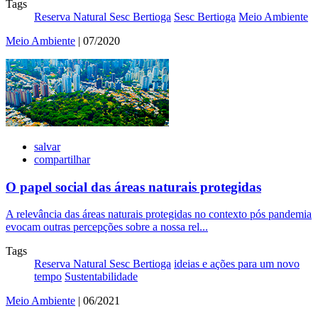
Tags
Reserva Natural Sesc Bertioga
Sesc Bertioga
Meio Ambiente
Meio Ambiente
| 07/2020
salvar
compartilhar
O papel social das áreas naturais protegidas
A relevância das áreas naturais protegidas no contexto pós pandemia
evocam outras percepções sobre a nossa rel...
Tags
Reserva Natural Sesc Bertioga
ideias e ações para um novo
tempo
Sustentabilidade
Meio Ambiente
| 06/2021