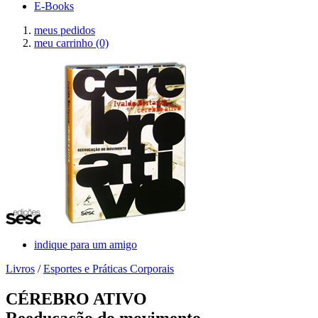
E-Books
meus pedidos
meu carrinho
(0)
indique para um amigo
Livros
/
Esportes e Práticas Corporais
CÉREBRO ATIVO
Reeducação do movimento