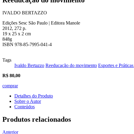
IVALDO BERTAZZO
Edições Sesc São Paulo | Editora Manole
2012, 272 p.
19 x 25 x 2 cm
848g
ISBN 978-85-7995-041-4
Tags
Ivaldo Bertazzo
Reeducação do movimento
Esportes e Prática
R$
80,00
comprar
Detalhes do Produto
Sobre o Autor
Conteúdos
Produtos relacionados
Anterior