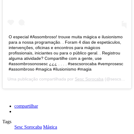
O especial #Assombroso! trouxe muita mágica e ilusionismo
para a nossa programação. . Foram 4 dias de espetáculos,
intervenções, oficinas e encontros para mágicos
profissionais, iniciantes ou para o público geral. . Registrou
alguma atividade? Compartilhe com a gente, use
#assombrosonosesc ¿¿¿ . . . . #sescsorocaba #vemprosesc
#assombroso #magica #ilusionismo #magia
Uma publicação compartilhada por
Sesc Sorocaba
(@sescsorocaba) em
compartilhar
Tags
Sesc Sorocaba
Mágica