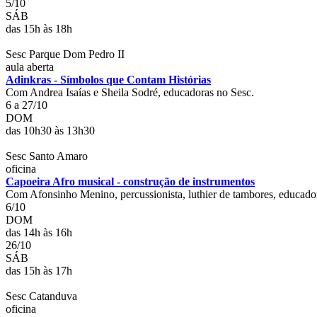
5/10
SÁB
das 15h às 18h
Sesc Parque Dom Pedro II
aula aberta
Adinkras - Símbolos que Contam Histórias
Com Andrea Isaías e Sheila Sodré, educadoras no Sesc.
6 a 27/10
DOM
das 10h30 às 13h30
Sesc Santo Amaro
oficina
Capoeira Afro musical - construção de instrumentos
Com Afonsinho Menino, percussionista, luthier de tambores, educador
6/10
DOM
das 14h às 16h
26/10
SÁB
das 15h às 17h
Sesc Catanduva
oficina