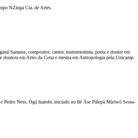
rupo NZinga Cia. de Artes.
ná Santana, compositor, cantor, instrumentista, poeta e doutor em
 e doutora em Artes da Cena e mestra em Antropologia pela Unicamp.
e Pedro Neto, Ògá Inatobi, iniciado no Ilé Àse Pàlepà Màrìwò Sessu-