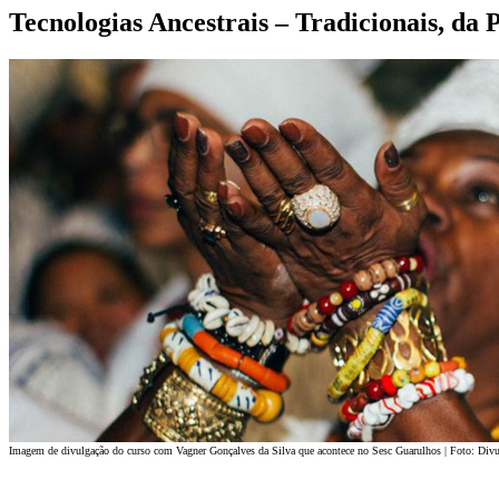
Tecnologias Ancestrais – Tradicionais, da
Imagem de divulgação do curso com Vagner Gonçalves da Silva que acontece no Sesc Guarulhos | Foto: Div