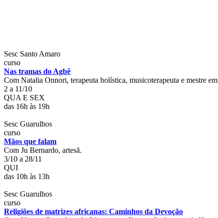
Sesc Santo Amaro
curso
Nas tramas do Agbê
Com Natalia Onnori, terapeuta holística, musicoterapeuta e mestre e
2 a 11/10
QUA E SEX
das 16h às 19h
Sesc Guarulhos
curso
Mãos que falam
Com Ju Bernardo, artesã.
3/10 a 28/11
QUI
das 10h às 13h
Sesc Guarulhos
curso
Religiões de matrizes africanas: Caminhos da Devoção