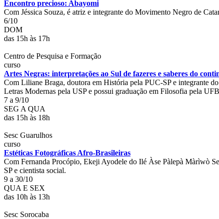
Encontro precioso: Abayomi
Com Jéssica Souza, é atriz e integrante do Movimento Negro de Cata
6/10
DOM
das 15h às 17h
Centro de Pesquisa e Formação
curso
Artes Negras: interpretações ao Sul de fazeres e saberes do conti
Com Liliane Braga, doutora em História pela PUC-SP e integrante do
Letras Modernas pela USP e possui graduação em Filosofia pela UFBA
7 a 9/10
SEG A QUA
das 15h às 18h
Sesc Guarulhos
curso
Estéticas Fotográficas Afro-Brasileiras
Com Fernanda Procópio, Ekeji Ayodele do Ilé Àse Pàlepà Màrìwò Sess
SP e cientista social.
9 a 30/10
QUA E SEX
das 10h às 13h
Sesc Sorocaba