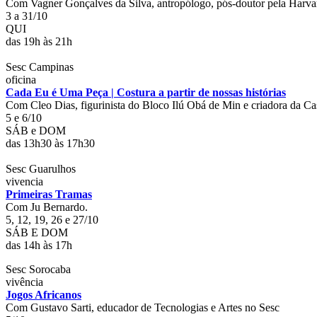
Com Vagner Gonçalves da Silva, antropólogo, pós-doutor pela Harvar
3 a 31/10
QUI
das 19h às 21h
Sesc Campinas
oficina
Cada Eu é Uma Peça | Costura a partir de nossas histórias
Com Cleo Dias, figurinista do Bloco Ilú Obá de Min e criadora da Ca
5 e 6/10
SÁB e DOM
das 13h30 às 17h30
Sesc Guarulhos
vivencia
Primeiras Tramas
Com Ju Bernardo.
5, 12, 19, 26 e 27/10
SÁB E DOM
das 14h às 17h
Sesc Sorocaba
vivência
Jogos Africanos
Com Gustavo Sarti, educador de Tecnologias e Artes no Sesc