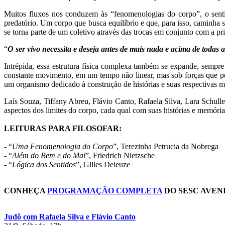
Muitos fluxos nos conduzem às “fenomenologias do corpo”, o senti
predatório. Um corpo que busca equilíbrio e que, para isso, caminha s
se torna parte de um coletivo através das trocas em conjunto com a pr
“
O ser vivo necessita e deseja antes de mais nada e acima de todas a
Intrépida, essa estrutura física complexa também se expande, sempr
constante movimento, em um tempo não linear, mas sob forças que po
um organismo dedicado à construção de histórias e suas respectivas 
Laís Souza, Tiffany Abreu, Flávio Canto, Rafaela Silva, Lara Schull
aspectos dos limites do corpo, cada qual com suas histórias e memóri
LEITURAS PARA FILOSOFAR:
- “
Uma Fenomenologia do Corpo
”, Terezinha Petrucia da Nobrega
- “
Além do Bem e do Mal
”, Friedrich Nietzsche
- “
Lógica dos Sentidos
”, Gilles Deleuze
CONHEÇA
PROGRAMAÇÃO COMPLETA
DO SESC AVENI
Judô com Rafaela Silva e Flávio Canto