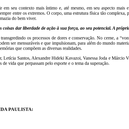
r em seu contexto mais íntimo e, até mesmo, em seu aspecto mais exp
empre entre os extremos. O corpo, uma estrutura física tão complexa, p
imazia do bem viver.
s coisas dar liberdade de ação à sua força, ao seu potencial. A própri
e transgredindo os processos de dores e conservação. No cerne, a “vo
dem ser mensuráveis e que impulsionam, para além do mundo material, 
memórias que compõem as diversas realidades.
er, Letícia Santos, Alexandre Hideki Kavazoi, Vanessa Joda e Márcio V
as de vida que perpassam pelo esporte e o tema da superação.
DA PAULISTA: