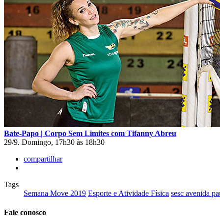
Bate-Papo | Corpo Sem Limites com Tifanny Abreu
29/9. Domingo, 17h30 às 18h30
compartilhar
Tags
Semana Move 2019
Esporte e Atividade Física
sesc avenida pau
Fale conosco