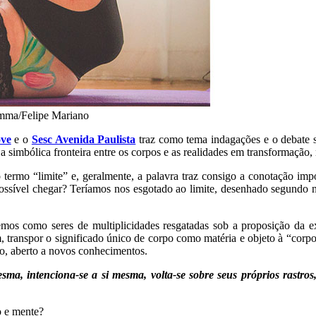
amma/Felipe Mariano
ve
e o
Sesc Avenida Paulista
traz como tema indagações e o debate s
tre a simbólica fronteira entre os corpos e as realidades em transformaç
o termo “limite” e, geralmente, a palavra traz consigo a conotação im
ossível chegar? Teríamos nos esgotado ao limite, desenhado segundo no
os como seres de multiplicidades resgatadas sob a proposição da e
 transpor o significado único de corpo como matéria e objeto à “corpo
o, aberto a novos conhecimentos.
sma, intenciona-se a si mesma, volta-se sobre seus próprios rastros,
o e mente?