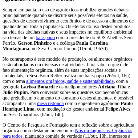
Sempre em pauta, o uso de agrotóxicos mobiliza grandes debates,
principalmente quando se discute seus possíveis efeitos na saúde,
questões de desenvolvimento econômico e de acesso a alimentos de
qualidade por toda a população. Os efeitos do uso destes produtos
na vida das abelhas nativas e seus impactos no equilíbrio ambiental
são temas de um
bate-papo
com o presidente do SOS Abelhas Sem
Ferrão,
Gerson Pinheiro
e a ecóloga
Paula Carolina
Montagnana
, no Sesc Campo Limpo (11/out, 19h30).
No contraponto à este modelo de produção, os alimentos orgânicos
serão abordados em diversas de atividades. Para saber o que é de
fato alimentação orgânica, além de suas implicações sociais e
ambientais, o Sesc Bom Retiro realiza um bate-papo (26/out, 16h)
com o tema
alimentos orgânicos, saúde e sustentabilidade
, com a
geógrafa
Larissa Bonardi
e os meliponicultores
Adriana Tiba
e
Julio Pupim
. Para conversar sobre as questões socioeconômicas
que prejudicam o aumento do consumo destes alimentos, é possível
acompanhar uma
mesa redonda
com o engenheiro agrônono
Paulo
Henrique Lima
, com mediação do gestor ambiental
Felipe Alves
,
no Sesc Guarulhos (6/out, 14h).
O Centro de Pesquisa e Formação tem a reflexão sobre a agricultura
orgânica como destaque no encontro
Nós protagonistas: Orgânicos
para todos
, plantando comida de verdade (11/out, 10h, ingressos à