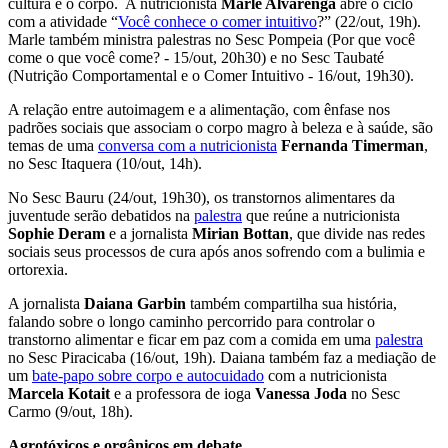
cultura e o corpo. A nutricionista
Marle Alvarenga
abre o ciclo
com a atividade “
Você conhece o comer intuitivo
?” (22/out, 19h).
Marle também ministra palestras no Sesc Pompeia (Por que você
come o que você come? - 15/out, 20h30) e no Sesc Taubaté
(Nutrição Comportamental e o Comer Intuitivo - 16/out, 19h30).
A relação entre autoimagem e a alimentação, com ênfase nos
padrões sociais que associam o corpo magro à beleza e à saúde, são
temas de uma
conversa com a nutricionista
Fernanda Timerman
,
no Sesc Itaquera (10/out, 14h).
No Sesc Bauru (24/out, 19h30), os transtornos alimentares da
juventude serão debatidos na
palestra
que reúne a nutricionista
Sophie Deram
e a jornalista
Mirian Bottan
, que divide nas redes
sociais seus processos de cura após anos sofrendo com a bulimia e
ortorexia.
A jornalista
Daiana Garbin
também compartilha sua história,
falando sobre o longo caminho percorrido para controlar o
transtorno alimentar e ficar em paz com a comida em uma
palestra
no Sesc Piracicaba (16/out, 19h). Daiana também faz a mediação de
um
bate-papo sobre corpo e autocuidado
com a nutricionista
Marcela Kotait
e a professora de ioga
Vanessa Joda
no Sesc
Carmo (9/out, 18h).
Agrotóxicos e orgânicos em debate