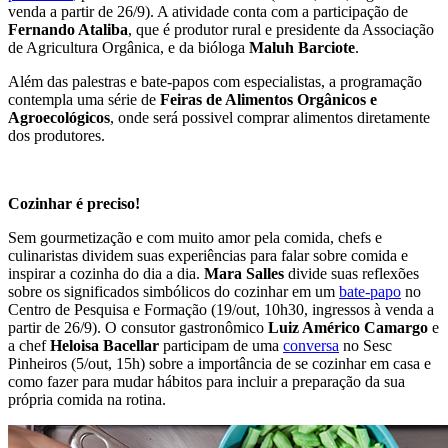
venda a partir de 26/9). A atividade conta com a participação de
Fernando Ataliba
, que é produtor rural e presidente da Associação
de Agricultura Orgânica, e da bióloga
Maluh Barciote
.
Além das palestras e bate-papos com especialistas, a programação
contempla uma série de
Feiras de Alimentos Orgânicos e
Agroecológicos
, onde será possivel comprar alimentos diretamente
dos produtores.
Cozinhar é preciso!
Sem gourmetização e com muito amor pela comida, chefs e
culinaristas dividem suas experiências para falar sobre comida e
inspirar a cozinha do dia a dia.
Mara Salles
divide suas reflexões
sobre os significados simbólicos do cozinhar em um
bate-papo
no
Centro de Pesquisa e Formação (19/out, 10h30, ingressos à venda a
partir de 26/9). O consutor gastronômico
Luiz Américo Camargo
e
a chef
Heloisa Bacellar
participam de uma
conversa
no Sesc
Pinheiros (5/out, 15h) sobre a importância de se cozinhar em casa e
como fazer para mudar hábitos para incluir a preparação da sua
própria comida na rotina.