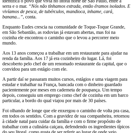
identifica o povo que vivia no litoral norte de São Paulo, entre a
serra e o mar.
“Nós não tínhamos estrada, então éramos isolados. E
vivíamos de pesca, de tubérculos, mandioca, inhame, cará,
banana...”
, conta.
Enquanto Eudes crescia na comunidade de Toque-Toque Grande,
em São Sebastião, as rodovias já estavam abertas, mas foi na
cozinha ele encontrou o caminho que o levou a percorrer meio
mundo.
Aos 13 anos começou a trabalhar em um restaurante para ajudar na
renda da família. Aos 17 já era cozinheiro do lugar. Lá, foi
descoberto pelo chef de um renomado restaurante da capital, que o
convidou para um estágio com ele.
A partir daí se passaram muitos cursos, estágios e uma viagem para
estudar e trabalhar na França, bancada com o dinheiro guardado
pacientemente por meses em caderneta de poupança. Um tempo
depois, conseguiu um emprego como chef de cozinha em um barco
particular, a bordo do qual viajou por mais de 30 países.
Foi olhando de longe que ele enxergou o caminho de volta pra casa,
em todos os sentidos. Com a gravidez de sua companheira, retornou
à cidade natal para cuidar da família e com o firme propósito de
trabalhar com a culinária caiçara, defendendo os ingredientes típicos
do seu litoral, como gosta de ser referir ao lugar de onde veio.