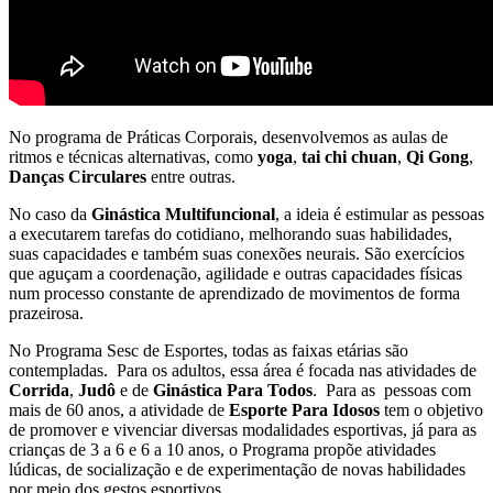
No programa de Práticas Corporais, desenvolvemos as aulas de
ritmos e técnicas alternativas, como
yoga
,
tai chi chuan
,
Qi Gong
,
Danças Circulares
entre outras.
No caso da
Ginástica Multifuncional
, a ideia é estimular as pessoas
a executarem tarefas do cotidiano, melhorando suas habilidades,
suas capacidades e também suas conexões neurais. São exercícios
que aguçam a coordenação, agilidade e outras capacidades físicas
num processo constante de aprendizado de movimentos de forma
prazeirosa.
No Programa Sesc de Esportes, todas as faixas etárias são
contempladas. Para os adultos, essa área é focada nas atividades de
Corrida
,
Judô
e de
Ginástica Para Todos
. Para as pessoas com
mais de 60 anos, a atividade de
Esporte Para Idosos
tem o objetivo
de promover e vivenciar diversas modalidades esportivas, já para as
crianças de 3 a 6 e 6 a 10 anos, o Programa propõe atividades
lúdicas, de socialização e de experimentação de novas habilidades
por meio dos gestos esportivos.