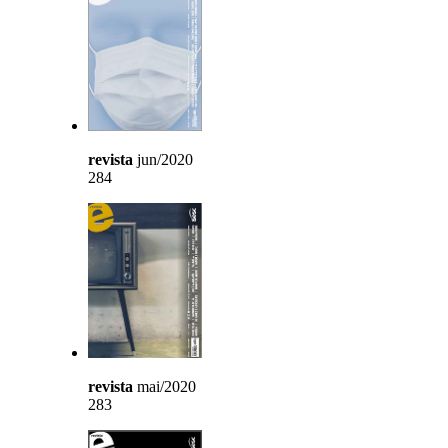
revista
jun/2020
284
revista
mai/2020
283