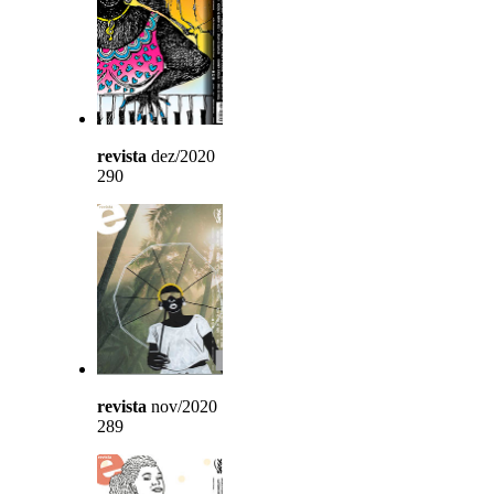
revista
dez/2020
290
revista
nov/2020
289