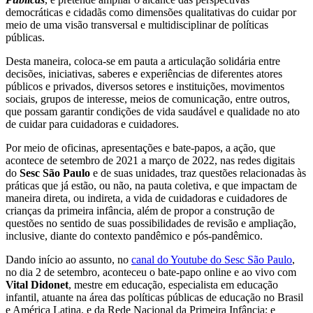
democráticas e cidadãs como dimensões qualitativas do cuidar por
meio de uma visão transversal e multidisciplinar de políticas
públicas.
Desta maneira, coloca-se em pauta a articulação solidária entre
decisões, iniciativas, saberes e experiências de diferentes atores
públicos e privados, diversos setores e instituições, movimentos
sociais, grupos de interesse, meios de comunicação, entre outros,
que possam garantir condições de vida saudável e qualidade no ato
de cuidar para cuidadoras e cuidadores.
Por meio de oficinas, apresentações e bate-papos, a ação, que
acontece de setembro de 2021 a março de 2022, nas redes digitais
do
Sesc São Paulo
e de suas unidades, traz questões relacionadas às
práticas que já estão, ou não, na pauta coletiva, e que impactam de
maneira direta, ou indireta, a vida de cuidadoras e cuidadores de
crianças da primeira infância, além de propor a construção de
questões no sentido de suas possibilidades de revisão e ampliação,
inclusive, diante do contexto pandêmico e pós-pandêmico.
Dando início ao assunto, no
canal do Youtube do Sesc São Paulo
,
no dia 2 de setembro, aconteceu o bate-papo online e ao vivo com
Vital Didonet
, mestre em educação, especialista em educação
infantil, atuante na área das políticas públicas de educação no Brasil
e América Latina, e da Rede Nacional da Primeira Infância; e