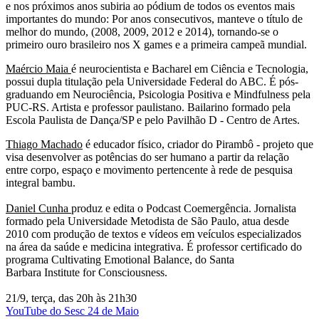
e nos próximos anos subiria ao pódium de todos os eventos mais
importantes do mundo: Por anos consecutivos, manteve o título de
melhor do mundo, (2008, 2009, 2012 e 2014), tornando-se o
primeiro ouro brasileiro nos X games e a primeira campeã mundial.
Maércio Maia
é neurocientista e Bacharel em Ciência e Tecnologia,
possui dupla titulação pela Universidade Federal do ABC. É pós-
graduando em Neurociência, Psicologia Positiva e Mindfulness pela
PUC-RS. Artista e professor paulistano. Bailarino formado pela
Escola Paulista de Dança/SP e pelo Pavilhão D - Centro de Artes.
Thiago Machado
é educador físico, criador do Pirambô - projeto que
visa desenvolver as potências do ser humano a partir da relação
entre corpo, espaço e movimento pertencente à rede de pesquisa
integral bambu.
Daniel Cunha
produz e edita o Podcast Coemergência. Jornalista
formado pela Universidade Metodista de São Paulo, atua desde
2010 com produção de textos e vídeos em veículos especializados
na área da saúde e medicina integrativa. É professor certificado do
programa Cultivating Emotional Balance, do Santa
Barbara Institute for Consciousness.
21/9, terça, das 20h às 21h30
YouTube do Sesc 24 de Maio