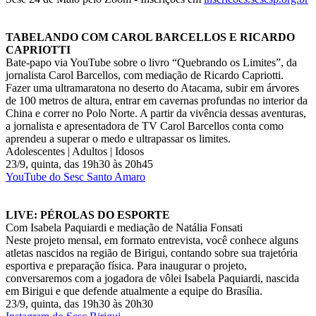
TABELANDO COM CAROL BARCELLOS E RICARDO
CAPRIOTTI
Bate-papo via YouTube sobre o livro “Quebrando os Limites”, da
jornalista Carol Barcellos, com mediação de Ricardo Capriotti.
Fazer uma ultramaratona no deserto do Atacama, subir em árvores
de 100 metros de altura, entrar em cavernas profundas no interior da
China e correr no Polo Norte. A partir da vivência dessas aventuras,
a jornalista e apresentadora de TV Carol Barcellos conta como
aprendeu a superar o medo e ultrapassar os limites.
Adolescentes | Adultos | Idosos
23/9, quinta, das 19h30 às 20h45
YouTube do Sesc Santo Amaro
LIVE: PÉROLAS DO ESPORTE
Com Isabela Paquiardi e mediação de Natália Fonsati
Neste projeto mensal, em formato entrevista, você conhece alguns
atletas nascidos na região de Birigui, contando sobre sua trajetória
esportiva e preparação física. Para inaugurar o projeto,
conversaremos com a jogadora de vôlei Isabela Paquiardi, nascida
em Birigui e que defende atualmente a equipe do Brasília.
23/9, quinta, das 19h30 às 20h30