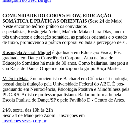
Instagram do Sesc Birigui
COMUNIDADE DO CORPO: FLOW, EDUCAÇÃO
SOMÁTICA E PRÁTICAS ORIENTAIS
(Sesc 24 de Maio)
Neste encontro teórico-prático os convidados
especialistas, Rosângela Acioli, Maércio Maia e Lara Dias, unem
três universos: a educação somática, as práticas orientais e o estado
de fluxo, promovendo a prática corporal voltada a percepção de si.
Rosangela Accioli Miguel
é graduada em Educação Física, Pós-
graduada em Dança Consciência Corporal. Atua na área de
Educação Somática há mais de 30 anos. Como bailarina, integrou a
Cia Raça de Dança Origem e participou do grupo Raça Master.
Maércio Maia
é neurocientista e Bacharel em Ciência e Tecnologia,
possui dupla titulação pela Universidade Federal do ABC. É pós-
graduando em Neurociência, Psicologia Positiva e Mindfulness pela
PUC-RS. Artista e professor paulistano. Bailarino formado pela
Escola Paulista de Dança/SP e pelo Pavilhão D - Centro de Artes.
24/9, sexta, das 19h às 21h
Sesc 24 de Maio pelo Zoom - Inscrições em
inscricoes.sescsp.org.br