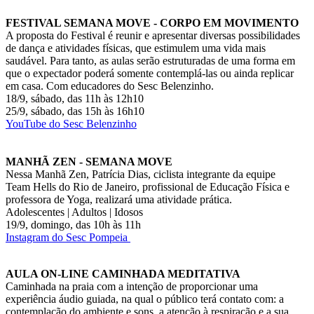
FESTIVAL SEMANA MOVE - CORPO EM MOVIMENTO
A proposta do Festival é reunir e apresentar diversas possibilidades
de dança e atividades físicas, que estimulem uma vida mais
saudável. Para tanto, as aulas serão estruturadas de uma forma em
que o expectador poderá somente contemplá-las ou ainda replicar
em casa. Com educadores do Sesc Belenzinho.
18/9, sábado, das 11h às 12h10
25/9, sábado, das 15h às 16h10
YouTube do Sesc Belenzinho
MANHÃ ZEN - SEMANA MOVE
Nessa Manhã Zen, Patrícia Dias, ciclista integrante da equipe
Team Hells do Rio de Janeiro, profissional de Educação Física e
professora de Yoga, realizará uma atividade prática.
Adolescentes | Adultos | Idosos
19/9, domingo, das 10h às 11h
Instagram do Sesc Pompeia
AULA ON-LINE CAMINHADA MEDITATIVA
Caminhada na praia com a intenção de proporcionar uma
experiência áudio guiada, na qual o público terá contato com: a
contemplação do ambiente e sons, a atenção à respiração e a sua