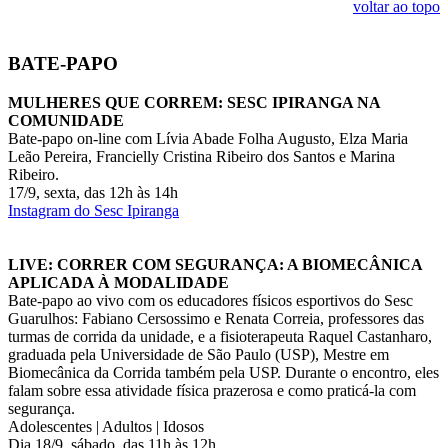
voltar ao topo
BATE-PAPO
MULHERES QUE CORREM: SESC IPIRANGA NA
COMUNIDADE
Bate-papo on-line com Lívia Abade Folha Augusto, Elza Maria
Leão Pereira, Francielly Cristina Ribeiro dos Santos e Marina
Ribeiro.
17/9, sexta, das 12h às 14h
Instagram do Sesc Ipiranga
LIVE: CORRER COM SEGURANÇA: A BIOMECÂNICA
APLICADA À MODALIDADE
Bate-papo ao vivo com os educadores físicos esportivos do Sesc
Guarulhos: Fabiano Cersossimo e Renata Correia, professores das
turmas de corrida da unidade, e a fisioterapeuta Raquel Castanharo,
graduada pela Universidade de São Paulo (USP), Mestre em
Biomecânica da Corrida também pela USP. Durante o encontro, eles
falam sobre essa atividade física prazerosa e como praticá-la com
segurança.
Adolescentes | Adultos | Idosos
Dia 18/9, sábado, das 11h às 12h