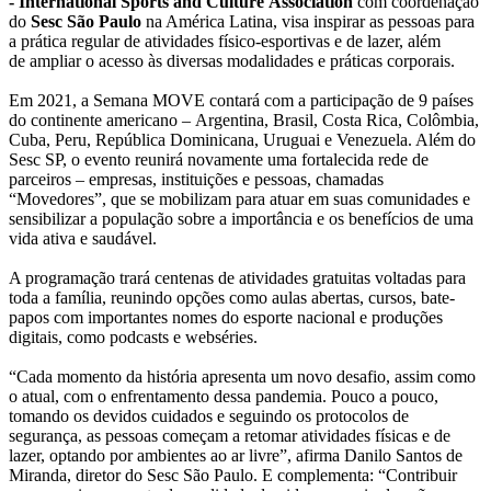
- International Sports and Culture Association
com coordenação
do
Sesc São Paulo
na América Latina, visa inspirar as pessoas para
a prática regular de atividades físico-esportivas e de lazer, além
de ampliar o acesso às diversas modalidades e práticas corporais.
Em 2021, a Semana MOVE contará com a participação de 9 países
do continente americano – Argentina, Brasil, Costa Rica, Colômbia,
Cuba, Peru, República Dominicana, Uruguai e Venezuela. Além do
Sesc SP, o evento reunirá novamente uma fortalecida rede de
parceiros – empresas, instituições e pessoas, chamadas
“Movedores”, que se mobilizam para atuar em suas comunidades e
sensibilizar a população sobre a importância e os benefícios de uma
vida ativa e saudável.
A programação trará centenas de atividades gratuitas voltadas para
toda a família, reunindo opções como aulas abertas, cursos, bate-
papos com importantes nomes do esporte nacional e produções
digitais, como podcasts e webséries.
“Cada momento da história apresenta um novo desafio, assim como
o atual, com o enfrentamento dessa pandemia. Pouco a pouco,
tomando os devidos cuidados e seguindo os protocolos de
segurança, as pessoas começam a retomar atividades físicas e de
lazer, optando por ambientes ao ar livre”, afirma Danilo Santos de
Miranda, diretor do Sesc São Paulo. E complementa: “Contribuir