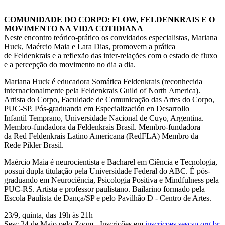
COMUNIDADE DO CORPO: FLOW, FELDENKRAIS E O
MOVIMENTO NA VIDA COTIDIANA
Neste encontro teórico-prático os convidados especialistas, Mariana
Huck, Maércio Maia e Lara Dias, promovem a prática
de Feldenkrais e a reflexão das inter-relações com o estado de fluxo
e a percepção do movimento no dia a dia.
Mariana Huck
é educadora Somática Feldenkrais (reconhecida
internacionalmente pela Feldenkrais Guild of North America).
Artista do Corpo, Faculdade de Comunicação das Artes do Corpo,
PUC-SP. Pós-graduanda em Especialización en Desarrollo
Infantil Temprano, Universidade Nacional de Cuyo, Argentina.
Membro-fundadora da Feldenkrais Brasil. Membro-fundadora
da Red Feldenkrais Latino Americana (RedFLA) Membro da
Rede Pikler Brasil.
Maércio Maia é neurocientista e Bacharel em Ciência e Tecnologia,
possui dupla titulação pela Universidade Federal do ABC. É pós-
graduando em Neurociência, Psicologia Positiva e Mindfulness pela
PUC-RS. Artista e professor paulistano. Bailarino formado pela
Escola Paulista de Dança/SP e pelo Pavilhão D - Centro de Artes.
23/9, quinta, das 19h às 21h
Sesc 24 de Maio pelo Zoom - Inscrições em
inscricoes.sescsp.org.br