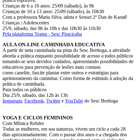
prática esportiva.
Crianças de 6 a 10 anos: 25/09 (sábado), às 9h
Crianças de 10 a 13 anos: 25/09 (sábado), às 10h30
Com a professora Maria Silva, atleta e Sensei 2º Dan de Karatê
Crianças | Adolescentes
25/9, sábado, das 9h às 10h e das 10h30 às 11h30
Pela plataforma Teams - Sesc Piracicaba
AULA ON-LINE CAMINHADA EDUCATIVA
A partir de uma caminhada na pista do Sesc Bertioga, a atividade
aborda a prática enquanto possibilidade de acesso a todos públicos
tomando-se seus devidos cuidados, apresentando possibilidades de
educativos para prevenção de lesões mais comuns
como canelite, fascite plantar entre outros e estratégias para
aprimoramento da caminhar. Como forma de estímulo à adoção da
prática de caminhada.
Para todos os públicos
Dia 25/9, sábado, das 12h às 13h
Instagram
,
Facebook
,
Twitter
e
YouTube
do Sesc Bertioga
YOGA E CICLOS FEMININOS
Com Mônica Rehder
Todas as mulheres, em sua natureza, vivem um ciclo a cada 28
dias aproximadamente. Com o passar dos anos e a chegada dos