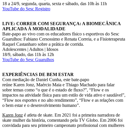
18 a 24/9, segunda, quarta, sexta e sábado, das 10h às 11h
YouTube do Sesc Registro
LIVE: CORRER COM SEGURANÇA: A BIOMECÂNICA
APLICADA À MODALIDADE
Bate-papo ao vivo com os educadores físico s esportivos do Sesc
Guarulhos: Fabiano Cersossimo e Renata Correia, e a Fisioterapeuta
Raquel Castanharo sobre a prática de corrida.
Adolescentes | Adultos | Idosos
18/9, sábado, das 11h às 12h
YouTube do Sesc Guarulhos
EXPERIÊNCIAS DE BEM ESTAR
Com mediação de Daniel Cunha, este bate-papo
reúne Karen Jonz, Maércio Maia e Thiago Machado para falar
sobre temas como “o que é o estado de fluxo?”, “Flow e os
impactos na atividade física para um estilo de vida ativo e saudável”,
“Flow nos esportes e no alto rendimento”, “Flow e as relações com
o bem estar e o desenvolvimento humano”.
Karen Jonz
é atleta de skate. Em 2021 foi a primeira narradora de
skate mulher da história, comentando pela TV Globo. Em 2006 foi
convidada para seu primeiro campeonato profissional com mulheres