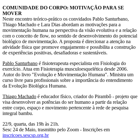
COMUNIDADE DO CORPO: MOTIVAÇÃO PARA SE
MOVER
Neste encontro teórico-prático os convidados Pablo Santurbano,
Thiago Machado e Lara Dias abordam as motivações para a
movimentação humana na perspectiva da visão evolutiva e a relação
com o conceito de flow, no sentido de desenvolvimento do potencial
biológico de movimentação. A proposta é direcionar a atenção na
atividade física que promove engajamento e possibilita a construção
de experiências positivas, desafiadoras e sustentáveis.
Pablo Santurbano
é fisioterapeuta especialista em Fisiologia do
exercício. Atua em Fisioterapia musculoesquelética desde 2006.
Autor do livro "Evolução e Movimentação Humana". Ministra um
curso livre para profissionais sobre a importância do entendimento
da Evolução Biológica Humana.
Thiago Machado
é educador físico, criador do Pirambô - projeto que
visa desenvolver as potências do ser humano a partir da relação
entre corpo, espaço e movimento pertencente à rede de pesquisa
integral bambu.
22/9, quarta, das 19h às 21h.
Sesc 24 de Maio, trasmitito pelo Zoom - Inscrições em
inscricoes.sescsp.org.br