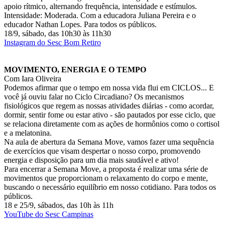
apoio rítmico, alternando frequência, intensidade e estímulos.
Intensidade: Moderada. Com a educadora Juliana Pereira e o
educador Nathan Lopes. Para todos os públicos.
18/9, sábado, das 10h30 às 11h30
Instagram do Sesc Bom Retiro
MOVIMENTO, ENERGIA E O TEMPO
Com Iara Oliveira
Podemos afirmar que o tempo em nossa vida flui em CICLOS... E
você já ouviu falar no Ciclo Circadiano? Os mecanismos
fisiológicos que regem as nossas atividades diárias - como acordar,
dormir, sentir fome ou estar ativo - são pautados por esse ciclo, que
se relaciona diretamente com as ações de hormônios como o cortisol
e a melatonina.
Na aula de abertura da Semana Move, vamos fazer uma sequência
de exercícios que visam despertar o nosso corpo, promovendo
energia e disposição para um dia mais saudável e ativo!
Para encerrar a Semana Move, a proposta é realizar uma série de
movimentos que proporcionam o relaxamento do corpo e mente,
buscando o necessário equilíbrio em nosso cotidiano. Para todos os
públicos.
18 e 25/9, sábados, das 10h às 11h
YouTube do Sesc Campinas