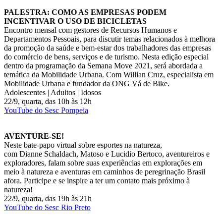
PALESTRA: COMO AS EMPRESAS PODEM
INCENTIVAR O USO DE BICICLETAS
Encontro mensal com gestores de Recursos Humanos e
Departamentos Pessoais, para discutir temas relacionados à melhora
da promoção da saúde e bem-estar dos trabalhadores das empresas
do comércio de bens, serviços e de turismo. Nesta edição especial
dentro da programação da Semana Move 2021, será abordada a
temática da Mobilidade Urbana. Com Willian Cruz, especialista em
Mobilidade Urbana e fundador da ONG Vá de Bike.
Adolescentes | Adultos | Idosos
22/9, quarta, das 10h às 12h
YouTube do Sesc Pompeia
AVENTURE-SE!
Neste bate-papo virtual sobre esportes na natureza,
com Dianne Schaldach, Matoso e Lucidio Bertoco, aventureiros e
exploradores, falam sobre suas experiências em explorações em
meio à natureza e aventuras em caminhos de peregrinação Brasil
afora. Participe e se inspire a ter um contato mais próximo à
natureza!
22/9, quarta, das 19h às 21h
YouTube do Sesc Rio Preto