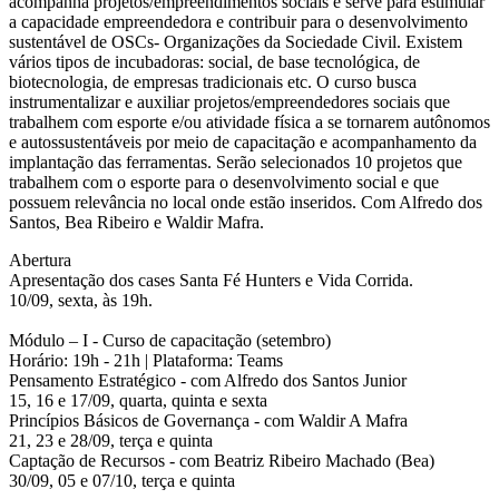
acompanha projetos/empreendimentos sociais e serve para estimular
a capacidade empreendedora e contribuir para o desenvolvimento
sustentável de OSCs- Organizações da Sociedade Civil. Existem
vários tipos de incubadoras: social, de base tecnológica, de
biotecnologia, de empresas tradicionais etc. O curso busca
instrumentalizar e auxiliar projetos/empreendedores sociais que
trabalhem com esporte e/ou atividade física a se tornarem autônomos
e autossustentáveis por meio de capacitação e acompanhamento da
implantação das ferramentas. Serão selecionados 10 projetos que
trabalhem com o esporte para o desenvolvimento social e que
possuem relevância no local onde estão inseridos. Com Alfredo dos
Santos, Bea Ribeiro e Waldir Mafra.
Abertura
Apresentação dos cases Santa Fé Hunters e Vida Corrida.
10/09, sexta, às 19h.
Módulo – I - Curso de capacitação (setembro)
Horário: 19h - 21h | Plataforma: Teams
Pensamento Estratégico - com Alfredo dos Santos Junior
15, 16 e 17/09, quarta, quinta e sexta
Princípios Básicos de Governança - com Waldir A Mafra
21, 23 e 28/09, terça e quinta
Captação de Recursos - com Beatriz Ribeiro Machado (Bea)
30/09, 05 e 07/10, terça e quinta