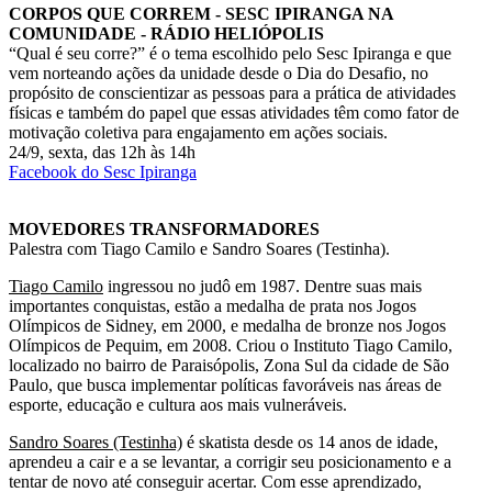
CORPOS QUE CORREM - SESC IPIRANGA NA
COMUNIDADE - RÁDIO HELIÓPOLIS
“Qual é seu corre?” é o tema escolhido pelo Sesc Ipiranga e que
vem norteando ações da unidade desde o Dia do Desafio, no
propósito de conscientizar as pessoas para a prática de atividades
físicas e também do papel que essas atividades têm como fator de
motivação coletiva para engajamento em ações sociais.
24/9, sexta, das 12h às 14h
Facebook do Sesc Ipiranga
MOVEDORES TRANSFORMADORES
Palestra com Tiago Camilo e Sandro Soares (Testinha).
Tiago Camilo
ingressou no judô em 1987. Dentre suas mais
importantes conquistas, estão a medalha de prata nos Jogos
Olímpicos de Sidney, em 2000, e medalha de bronze nos Jogos
Olímpicos de Pequim, em 2008. Criou o Instituto Tiago Camilo,
localizado no bairro de Paraisópolis, Zona Sul da cidade de São
Paulo, que busca implementar políticas favoráveis nas áreas de
esporte, educação e cultura aos mais vulneráveis.
Sandro Soares (Testinha)
é skatista desde os 14 anos de idade,
aprendeu a cair e a se levantar, a corrigir seu posicionamento e a
tentar de novo até conseguir acertar. Com esse aprendizado,