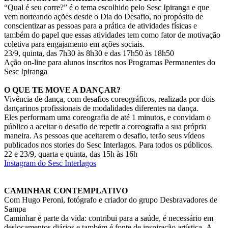
“Qual é seu corre?” é o tema escolhido pelo Sesc Ipiranga e que
vem norteando ações desde o Dia do Desafio, no propósito de
conscientizar as pessoas para a prática de atividades físicas e
também do papel que essas atividades tem como fator de motivação
coletiva para engajamento em ações sociais.
23/9, quinta, das 7h30 às 8h30 e das 17h50 às 18h50
Ação on-line para alunos inscritos nos Programas Permanentes do
Sesc Ipiranga
O QUE TE MOVE A DANÇAR?
Vivência de dança, com desafios coreográficos, realizada por dois
dançarinos profissionais de modalidades diferentes na dança.
Eles performam uma coreografia de até 1 minutos, e convidam o
público a aceitar o desafio de repetir a coreografia a sua própria
maneira. As pessoas que aceitarem o desafio, terão seus vídeos
publicados nos stories do Sesc Interlagos. Para todos os públicos.
22 e 23/9, quarta e quinta, das 15h às 16h
Instagram do Sesc Interlagos
CAMINHAR CONTEMPLATIVO
Com Hugo Peroni, fotógrafo e criador do grupo Desbravadores de
Sampa
Caminhar é parte da vida: contribui para a saúde, é necessário em
deslocamentos diários e também é fonte de inspiração artística. A