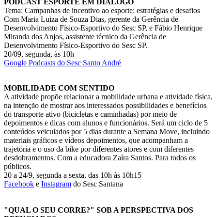
PODCAST ESPORTE EM DIÁLOGO
Tema: Campanhas de incentivo ao esporte: estratégias e desafios
Com Maria Luiza de Souza Dias, gerente da Gerência de
Desenvolvimento Físico-Esportivo do Sesc SP, e Fábio Henrique
Miranda dos Anjos, assistente técnico da Gerência de
Desenvolvimento Físico-Esportivo do Sesc SP.
20/09, segunda, às 10h
Google Podcasts do Sesc Santo André
MOBILIDADE COM SENTIDO
A atividade propõe relacionar a mobilidade urbana e atividade física,
na intenção de mostrar aos interessados possibilidades e benefícios
do transporte ativo (bicicletas e caminhadas) por meio de
depoimentos e dicas com alunos e funcionários. Será um ciclo de 5
conteúdos veiculados por 5 dias durante a Semana Move, incluindo
materiais gráficos e vídeos depoimentos, que acompanham a
trajetória e o uso da bike por diferentes atores e com diferentes
desdobramentos. Com a educadora Zaíra Santos. Para todos os
públicos.
20 a 24/9, segunda a sexta, das 10h às 10h15
Facebook
e
Instagram
do Sesc Santana
"QUAL O SEU CORRE?" SOB A PERSPECTIVA DOS