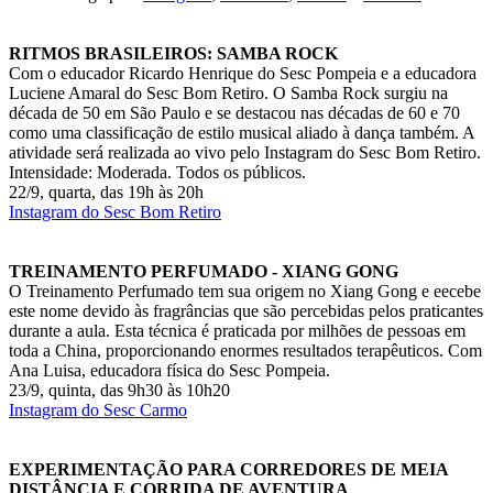
RITMOS BRASILEIROS: SAMBA ROCK
Com o educador Ricardo Henrique do Sesc Pompeia e a educadora
Luciene Amaral do Sesc Bom Retiro. O Samba Rock surgiu na
década de 50 em São Paulo e se destacou nas décadas de 60 e 70
como uma classificação de estilo musical aliado à dança também. A
atividade será realizada ao vivo pelo Instagram do Sesc Bom Retiro.
Intensidade: Moderada. Todos os públicos.
22/9, quarta, das 19h às 20h
Instagram do Sesc Bom Retiro
TREINAMENTO PERFUMADO - XIANG GONG
O Treinamento Perfumado tem sua origem no Xiang Gong e eecebe
este nome devido às fragrâncias que são percebidas pelos praticantes
durante a aula. Esta técnica é praticada por milhões de pessoas em
toda a China, proporcionando enormes resultados terapêuticos. Com
Ana Luisa, educadora física do Sesc Pompeia.
23/9, quinta, das 9h30 às 10h20
Instagram do Sesc Carmo
EXPERIMENTAÇÃO PARA CORREDORES DE MEIA
DISTÂNCIA E CORRIDA DE AVENTURA