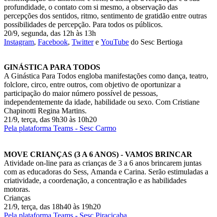
profundidade, o contato com si mesmo, a observação das
percepções dos sentidos, ritmo, sentimento de gratidão entre outras
possibilidades de percepção. Para todos os públicos.
20/9, segunda, das 12h às 13h
Instagram
,
Facebook
,
Twitter
e
YouTube
do Sesc Bertioga
GINÁSTICA PARA TODOS
A Ginástica Para Todos engloba manifestações como dança, teatro,
folclore, circo, entre outros, com objetivo de oportunizar a
participação do maior número possível de pessoas,
independentemente da idade, habilidade ou sexo. Com Cristiane
Chapinotti Regina Martins.
21/9, terça, das 9h30 às 10h20
Pela plataforma Teams - Sesc Carmo
MOVE CRIANÇAS (3 A 6 ANOS) - VAMOS BRINCAR
Atividade on-line para as crianças de 3 a 6 anos brincarem juntas
com as educadoras do Sess, Amanda e Carina. Serão estimuladas a
criatividade, a coordenação, a concentração e as habilidades
motoras.
Crianças
21/9, terça, das 18h40 às 19h20
Pela plataforma Teams - Sesc Piracicaba