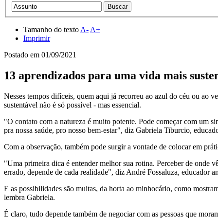
Tamanho do texto
A-
A+
Imprimir
Postado em
01/09/2021
13 aprendizados para uma vida mais suste
Nesses tempos difíceis, quem aqui já recorreu ao azul do céu ou ao v
sustentável não é só possível - mas essencial.
"O contato com a natureza é muito potente. Pode começar com um simp
pra nossa saúde, pro nosso bem-estar", diz Gabriela Tiburcio, educad
Com a observação, também pode surgir a vontade de colocar em práti
"Uma primeira dica é entender melhor sua rotina. Perceber de onde vêm
errado, depende de cada realidade", diz André Fossaluza, educador a
E as possibilidades são muitas, da horta ao minhocário, como mostra
lembra Gabriela.
É claro, tudo depende também de negociar com as pessoas que moram 