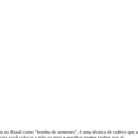
a no Brasil como "bomba de sementes", é uma técnica de cultivo que 
ara você colocar a mão na terra e espalhar muitos jardins por aí: