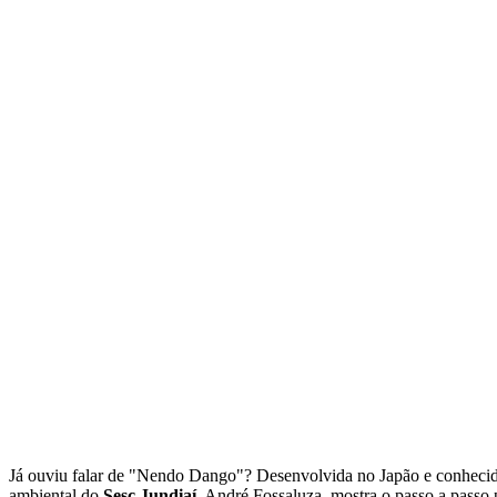
Já ouviu falar de "Nendo Dango"? Desenvolvida no Japão e conhecid
ambiental do
Sesc Jundiaí
, André Fossaluza, mostra o passo a passo p