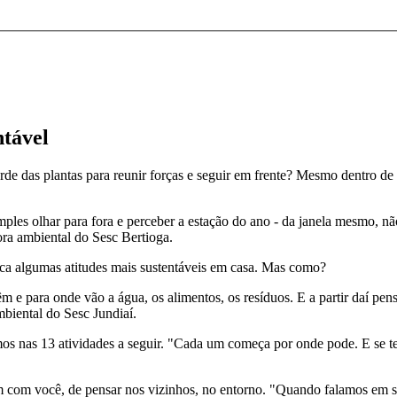
ntável
erde das plantas para reunir forças e seguir em frente? Mesmo dentro d
les olhar para fora e perceber a estação do ano - da janela mesmo, nã
ora ambiental do Sesc Bertioga.
ca algumas atitudes mais sustentáveis em casa. Mas como?
 e para onde vão a água, os alimentos, os resíduos. E a partir daí pens
mbiental do Sesc Jundiaí.
mos nas 13 atividades a seguir. "Cada um começa por onde pode. E se 
com você, de pensar nos vizinhos, no entorno. "Quando falamos em sus