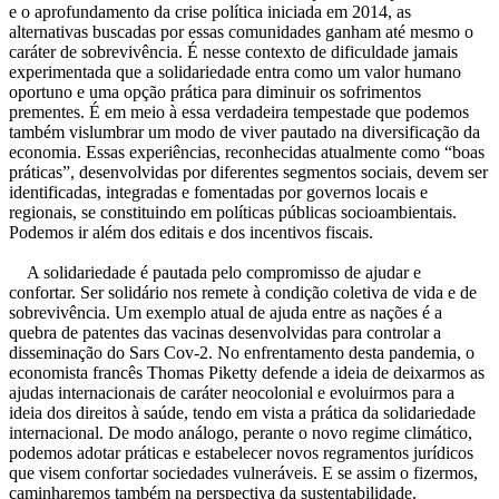
e o aprofundamento da crise política iniciada em 2014, as
alternativas buscadas por essas comunidades ganham até mesmo o
caráter de sobrevivência. É nesse contexto de dificuldade jamais
experimentada que a solidariedade entra como um valor humano
oportuno e uma opção prática para diminuir os sofrimentos
prementes. É em meio à essa verdadeira tempestade que podemos
também vislumbrar um modo de viver pautado na diversificação da
economia. Essas experiências, reconhecidas atualmente como “boas
práticas”, desenvolvidas por diferentes segmentos sociais, devem ser
identificadas, integradas e fomentadas por governos locais e
regionais, se constituindo em políticas públicas socioambientais.
Podemos ir além dos editais e dos incentivos fiscais.
A solidariedade é pautada pelo compromisso de ajudar e
confortar. Ser solidário nos remete à condição coletiva de vida e de
sobrevivência. Um exemplo atual de ajuda entre as nações é a
quebra de patentes das vacinas desenvolvidas para controlar a
disseminação do Sars Cov-2. No enfrentamento desta pandemia, o
economista francês Thomas Piketty defende a ideia de deixarmos as
ajudas internacionais de caráter neocolonial e evoluirmos para a
ideia dos direitos à saúde, tendo em vista a prática da solidariedade
internacional. De modo análogo, perante o novo regime climático,
podemos adotar práticas e estabelecer novos regramentos jurídicos
que visem confortar sociedades vulneráveis. E se assim o fizermos,
caminharemos também na perspectiva da sustentabilidade.