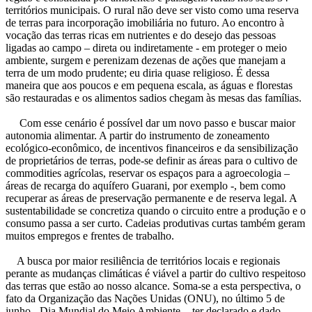
territórios municipais. O rural não deve ser visto como uma reserva
de terras para incorporação imobiliária no futuro. Ao encontro à
vocação das terras ricas em nutrientes e do desejo das pessoas
ligadas ao campo – direta ou indiretamente - em proteger o meio
ambiente, surgem e perenizam dezenas de ações que manejam a
terra de um modo prudente; eu diria quase religioso. É dessa
maneira que aos poucos e em pequena escala, as águas e florestas
são restauradas e os alimentos sadios chegam às mesas das famílias.
Com esse cenário é possível dar um novo passo e buscar maior
autonomia alimentar. A partir do instrumento de zoneamento
ecológico-econômico, de incentivos financeiros e da sensibilização
de proprietários de terras, pode-se definir as áreas para o cultivo de
commodities agrícolas, reservar os espaços para a agroecologia –
áreas de recarga do aquífero Guarani, por exemplo -, bem como
recuperar as áreas de preservação permanente e de reserva legal. A
sustentabilidade se concretiza quando o circuito entre a produção e o
consumo passa a ser curto. Cadeias produtivas curtas também geram
muitos empregos e frentes de trabalho.
A busca por maior resiliência de territórios locais e regionais
perante as mudanças climáticas é viável a partir do cultivo respeitoso
das terras que estão ao nosso alcance. Soma-se a esta perspectiva, o
fato da Organização das Nações Unidas (ONU), no último 5 de
junho - Dia Mundial do Meio Ambiente -, ter declarado e dado