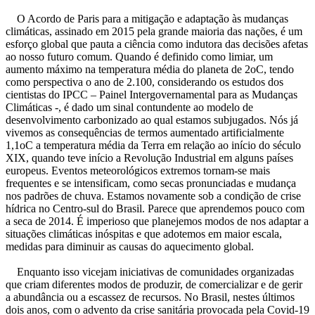
O Acordo de Paris para a mitigação e adaptação às mudanças
climáticas, assinado em 2015 pela grande maioria das nações, é um
esforço global que pauta a ciência como indutora das decisões afetas
ao nosso futuro comum. Quando é definido como limiar, um
aumento máximo na temperatura média do planeta de 2oC, tendo
como perspectiva o ano de 2.100, considerando os estudos dos
cientistas do IPCC – Painel Intergovernamental para as Mudanças
Climáticas -, é dado um sinal contundente ao modelo de
desenvolvimento carbonizado ao qual estamos subjugados. Nós já
vivemos as consequências de termos aumentado artificialmente
1,1oC a temperatura média da Terra em relação ao início do século
XIX, quando teve início a Revolução Industrial em alguns países
europeus. Eventos meteorológicos extremos tornam-se mais
frequentes e se intensificam, como secas pronunciadas e mudança
nos padrões de chuva. Estamos novamente sob a condição de crise
hídrica no Centro-sul do Brasil. Parece que aprendemos pouco com
a seca de 2014. É imperioso que planejemos modos de nos adaptar a
situações climáticas inóspitas e que adotemos em maior escala,
medidas para diminuir as causas do aquecimento global.
Enquanto isso vicejam iniciativas de comunidades organizadas
que criam diferentes modos de produzir, de comercializar e de gerir
a abundância ou a escassez de recursos. No Brasil, nestes últimos
dois anos, com o advento da crise sanitária provocada pela Covid-19