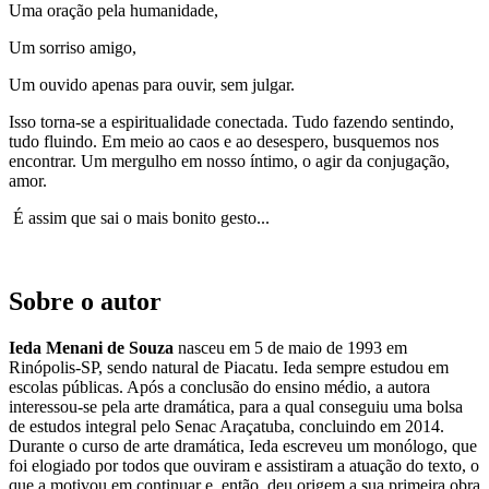
Uma oração pela humanidade,
Um sorriso amigo,
Um ouvido apenas para ouvir, sem julgar.
Isso torna-se a espiritualidade conectada. Tudo fazendo sentindo,
tudo fluindo. Em meio ao caos e ao desespero, busquemos nos
encontrar. Um mergulho em nosso íntimo, o agir da conjugação,
amor.
É assim que sai o mais bonito gesto...
Sobre o autor
Ieda Menani de Souza
nasceu em 5 de maio de 1993 em
Rinópolis-SP, sendo natural de Piacatu. Ieda sempre estudou em
escolas públicas. Após a conclusão do ensino médio, a autora
interessou-se pela arte dramática, para a qual conseguiu uma bolsa
de estudos integral pelo Senac Araçatuba, concluindo em 2014.
Durante o curso de arte dramática, Ieda escreveu um monólogo, que
foi elogiado por todos que ouviram e assistiram a atuação do texto, o
que a motivou em continuar e, então, deu origem a sua primeira obra