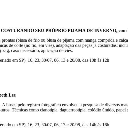
 COSTURANDO SEU PRÓPRIO PIJAMA DE INVERNO, com Nó
as prontas (blusa de frio ou blusa de pijama com manga comprida e calça
icas de corte (no fio, em viés), adaptação das peças já costuradas: incl
g-zag, caso necessário, aplicação de viés.
 feriado em SP), 16, 23, 30/07, 06, 13 e 20/08, das 10h às 12h
eth Lee
as. A busca pelo registro fotográfico envolveu a pesquisa de diversos ma
tre outros. Técnicas como cianotipia, daguerreotipia, colódio úmido, pa
 feriado em SP), 16, 23, 30/07, 06, 13 e 20/08, das 14h às 16h