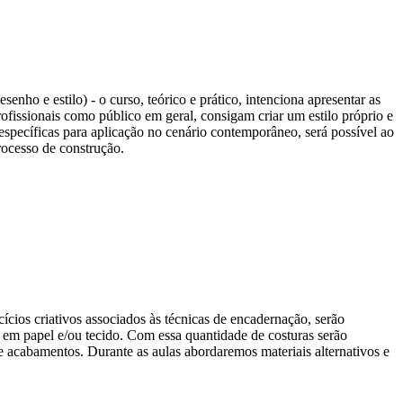
senho e estilo) - o curso, teórico e prático, intenciona apresentar as
profissionais como público em geral, consigam criar um estilo próprio e
 específicas para aplicação no cenário contemporâneo, será possível ao
rocesso de construção.
cios criativos associados às técnicas de encadernação, serão
ão em papel e/ou tecido. Com essa quantidade de costuras serão
 e acabamentos. Durante as aulas abordaremos materiais alternativos e