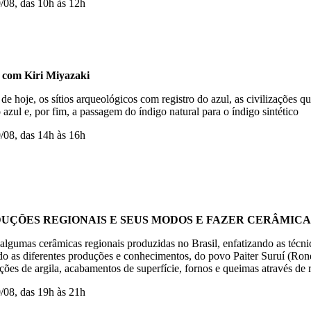
0/08, das 10h às 12h
om Kiri Miyazaki
 de hoje, os sítios arqueológicos com registro do azul, as civilizações 
zul e, por fim, a passagem do índigo natural para o índigo sintético
10/08, das 14h às 16h
ÇÕES REGIONAIS E SEUS MODOS E FAZER CERÂMICA, com
e algumas cerâmicas regionais produzidas no Brasil, enfatizando as técn
do as diferentes produções e conhecimentos, do povo Paiter Suruí (Ron
ções de argila, acabamentos de superfície, fornos e queimas através de r
0/08, das 19h às 21h