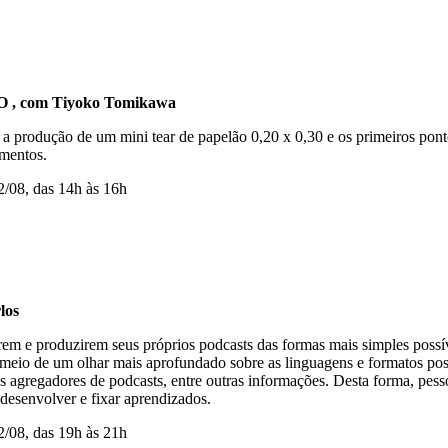
 com Tiyoko Tomikawa
rá a produção de um mini tear de papelão 0,20 x 0,30 e os primeiros ponto
amentos.
12/08, das 14h às 16h
los
arem e produzirem seus próprios podcasts das formas mais simples possí
r meio de um olhar mais aprofundado sobre as linguagens e formatos po
os agregadores de podcasts, entre outras informações. Desta forma, pe
 desenvolver e fixar aprendizados.
12/08, das 19h às 21h