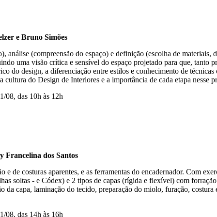
er e Bruno Simões
o), análise (compreensão do espaço) e definição (escolha de materiais, de
ruindo uma visão crítica e sensível do espaço projetado para que, tanto 
co do design, a diferenciação entre estilos e conhecimento de técnicas
 cultura do Design de Interiores e a importância de cada etapa nesse p
11/08, das 10h às 12h
ancelina dos Santos
o e de costuras aparentes, e as ferramentas do encadernador. Com exercí
lhas soltas - e Códex) e 2 tipos de capas (rígida e flexível) com forraç
ão da capa, laminação do tecido, preparação do miolo, furação, costura
11/08, das 14h às 16h