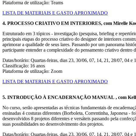
Plataforma de utilização: Teams
LISTA DE MATERIAIS E GASTO APROXIMADO
4. PROCESSO CRIATIVO EM INTERIORES, com Mirelle Koelz
Estruturado em 3 tópicos - investigação (pesquisa, briefing e repertóri
principais etapas do processo criativo do designer de interiores const
aprimorar a qualidade de seus lares. Passando por um panorama históri
participante entender a complexidade do pensamento criativo dentro da
Datas/horário: Quartas-feiras, dias 23, 30/06, 07, 14, 21, 28/07, 04 e 
Classificação: 16 anos
Plataforma de utilização: Zoom
LISTA DE MATERIAIS E GASTO APROXIMADO
5. INTRODUÇÃO À ENCADERNAÇÃO MANUAL , com Kelly Fr
No curso, serão apresentadas as técnicas fundamentais de encadernaçã
ensinadas 4 costuras diferentes (Borboleta, Correntinha, Japonesa - fo
desenvolvidos 8 projetos diferentes e versáteis passando pela confecç
suas possibilidades no desenvolvimento dos projetos.
Datas/horário: Quartas-feiras, dias 23, 30/06, 07, 14, 21, 28/07, 04 e 