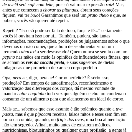
de avelã
será
café com leite
, pois só vai rolar expressão
raiz
! Mas,
antes que comecem a
chorar as pitangas
, abram seus corações,
fiquem, vai ter
bolo
! Garantimos que será um
prato cheio
e que, se
bobear, vocês vão querer até repetir.
Repetir? “Isso só pode ser falta de foco, força e fé...” certamente
vocês já ouviram isso por aí... Também, pudera, são tantas
informações, recomendações, proibições ou julgamentos sobre o que
devemos ou não comer, que a hora de se alimentar virou um
tremendo
abacaxi
a ser descascado! Quem nunca se sentiu com um
pepino
nas mãos em meio às opiniões de influenciadores fitness, que
se acham os
reis da cocada preta
, e suas sugestões de dietas
milagrosas que prometem deixar seu corpo perfeito.
Opa,
pera
ae, digo, péra ae! Corpo perfeito?! É sério isso,
produção? Em tempos de autoafirmação, reconhecimento e
valorização das diferenças dos corpos, dá mesmo vontade de
mandar
catar coquinho
toda vez que alguém celebra ou condena o
consumo de um alimento para que alcancemos um ideal de corpo.
Mals ae... sabemos que esse assunto é tão polêmico quanto a
uva
passa
, mas é que
pipocam
receitas, falsos mitos e teses sem fim em
torno da comida, quando, no
frigir dos ovos
, uma boa alimentação
não tem segredo. Afinal, muito antes de existirem médicos,
nutricionistas, blogueirinhos ou qualquer outra profissão, a gente já