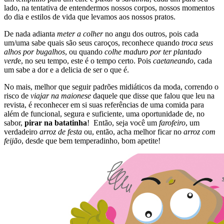
lado, na tentativa de entendermos nossos corpos, nossos momentos
do dia e estilos de vida que levamos aos nossos pratos.
De nada adianta
meter a colher
no angu dos outros, pois cada
um/uma sabe quais são seus caroços, reconhece quando
troca seus
alhos por bugalhos
, ou quando
colhe maduro por ter plantado
verd
e, no seu tempo, este é o tempo certo. Pois
caetaneando
, cada
um sabe a dor e a delicia de ser o que é.
No mais, melhor que seguir padrões midiáticos da moda, correndo o
risco de
viajar na maionese
daquele que disse que falou que leu na
revista, é reconhecer em si suas referências de uma comida para
além de funcional, segura e suficiente, uma oportunidade de, no
sabor,
pirar na batatinha
! Então, seja você um
farofeiro
, um
verdadeiro
arroz de festa
ou, então, acha melhor ficar no
arroz com
feijão
, desde que bem temperadinho, bom apetite!