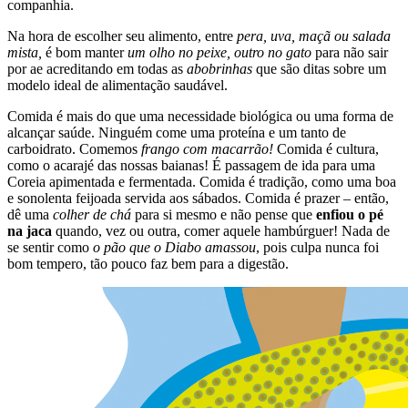
companhia.
Na hora de escolher seu alimento, entre
pera, uva, maçã ou salada
mista,
é bom manter
um olho no peixe, outro no gato
para não sair
por ae acreditando em todas as
abobrinhas
que são ditas sobre um
modelo ideal de alimentação saudável.
Comida é mais do que uma necessidade biológica ou uma forma de
alcançar saúde. Ninguém come uma proteína e um tanto de
carboidrato. Comemos
frango com macarrão!
Comida é cultura,
como o acarajé das nossas baianas! É passagem de ida para uma
Coreia apimentada e fermentada. Comida é tradição, como uma boa
e sonolenta feijoada servida aos sábados. Comida é prazer – então,
dê uma
colher de chá
para si mesmo e não pense que
enfiou o pé
na jaca
quando, vez ou outra, comer aquele hambúrguer! Nada de
se sentir como
o pão que o Diabo amassou
, pois culpa nunca foi
bom tempero, tão pouco faz bem para a digestão.