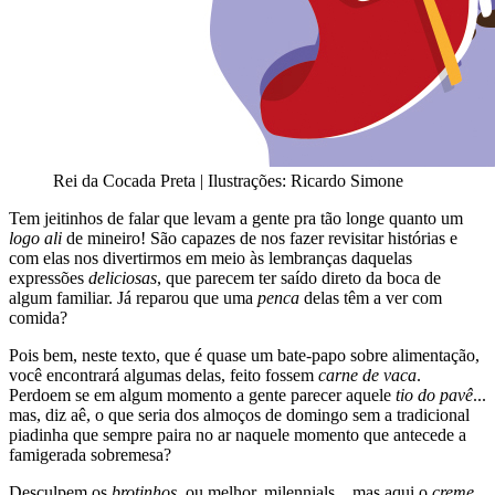
Rei da Cocada Preta | Ilustrações: Ricardo Simone
Tem jeitinhos de falar que levam a gente pra tão longe quanto um
logo ali
de mineiro! São capazes de nos fazer revisitar histórias e
com elas nos divertirmos em meio às lembranças daquelas
expressões
deliciosas
, que parecem ter saído direto da boca de
algum familiar. Já reparou que uma
penca
delas têm a ver com
comida?
Pois bem, neste texto, que é quase um bate-papo sobre alimentação,
você encontrará algumas delas, feito fossem
carne de vaca
.
Perdoem se em algum momento a gente parecer aquele
tio do pavê
...
mas, diz aê, o que seria dos almoços de domingo sem a tradicional
piadinha que sempre paira no ar naquele momento que antecede a
famigerada sobremesa?
Desculpem os
brotinhos
, ou melhor, milennials... mas aqui o
creme