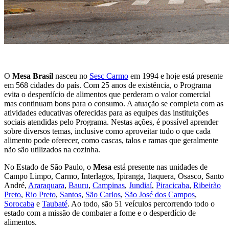
O
Mesa Brasil
nasceu no
Sesc Carmo
em 1994 e hoje está presente
em 568 cidades do país. Com 25 anos de existência, o Programa
evita o desperdício de alimentos que perderam o valor comercial
mas continuam bons para o consumo. A atuação se completa com as
atividades educativas oferecidas para as equipes das instituições
sociais atendidas pelo Programa. Nestas ações, é possível aprender
sobre diversos temas, inclusive como aproveitar tudo o que cada
alimento pode oferecer, como cascas, talos e ramas que geralmente
não são utilizados na cozinha.
No Estado de São Paulo, o
Mesa
está presente nas unidades de
Campo Limpo, Carmo, Interlagos, Ipiranga, Itaquera, Osasco, Santo
André,
Araraquara
,
Bauru
,
Campinas
,
Jundiaí
,
Piracicaba
,
Ribeirão
Preto
,
Rio Preto
,
Santos
,
São Carlos
,
São José dos Campos
,
Sorocaba
e
Taubaté
. Ao todo, são 51 veículos percorrendo todo o
estado com a missão de combater a fome e o desperdício de
alimentos.