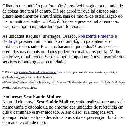
Olhando o caminhão por fora não é possível imaginar a quantidade
de coisas que tem lá dentro. Dá pra acreditar que há espaço para
quatro atendimentos simultâneos, sala de raio-x, de esterilização do
instrumentos e banheiro? Pois é! São sete pessoas trabalhando ao
mesmo tempo para botar tudo para funcionar.
As unidades Itaquera, Interlagos, Osasco,
Presidente Prudente
e
Bertioga
possuem um caminhão odontológico para atender o
público credenciado. E o mais bacana é que todos** os serviços
ofertados nas demais unidades podem ser realizados por lá. Muito
em breve, o público do Sesc Campo Limpo também vai usufruir dos
serviços odontológicos na unidade!
*ONA é a
Organização Nacional de Acreditação
, que certifica, por meio de uma série de requisitos, a
qualidade e segurança dos serviços de saúde.
**Com exceção de ortodontia e implante, que são especialidades ofertadas apenas nas unidades 24 de Maio,
Avenida Paulista e Guarulhos.
Em breve: Sesc Saúde Mulher
Na unidade móvel
Sesc Saúde Mulher
, serão realizados exames de
mamografia e citopalogia no entorno das unidades de referência em
que o caminhão estiver alocado. Além disso, sua chegada virá
acompanhada de atividades educativas sobre a prevenção do câncer
de mama e colo de útero.