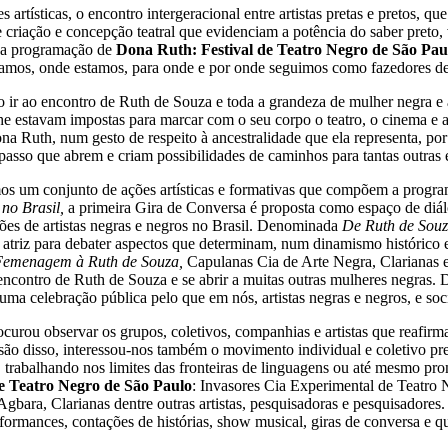
rtísticas, o encontro intergeracional entre artistas pretas e pretos, 
 criação e concepção teatral que evidenciam a potência do saber preto,
 na programação de
Dona Ruth: Festival de Teatro Negro de São Pau
mos, onde estamos, para onde e por onde seguimos como fazedores de a
o ir ao encontro de Ruth de Souza e toda a grandeza de mulher negra e
e lhe estavam impostas para marcar com o seu corpo o teatro, o cinema
 Ruth, num gesto de respeito à ancestralidade que ela representa, p
passo que abrem e criam possibilidades de caminhos para tantas outras e
s um conjunto de ações artísticas e formativas que compõem a progra
no Brasil,
a primeira Gira de Conversa é proposta como espaço de diálo
ações de artistas negras e negros no Brasil. Denominada
De Ruth de Souza
atriz para debater aspectos que determinam, num dinamismo histórico e 
 Femenagem à Ruth de Souza,
Capulanas Cia de Arte Negra, Clarianas 
ncontro de Ruth de Souza e se abrir a muitas outras mulheres negras. 
uma celebração pública pelo que em nós, artistas negras e negros, e so
urou observar os grupos, coletivos, companhias e artistas que reafirma
ão disso, interessou-nos também o movimento individual e coletivo pres
l, trabalhando nos limites das fronteiras de linguagens ou até mesmo 
e Teatro Negro de São Paulo
: Invasores Cia Experimental de Teatro
ara, Clarianas dentre outras artistas, pesquisadoras e pesquisadores. 
formances, contações de histórias, show musical, giras de conversa e qu