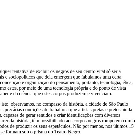
er tentativa de excluir os negros de seu centro vital só seria
ais e sociopolíticos que dela emergem que fabulamos uma certa
 concepção e organização do pensamento, portanto, tecnologia, ética,
mo estes, por meio de uma tecnologia própria e do ponto de vista
 saber e da ciência que estes corpos produzem e vivenciam.
a isto, observamos, no compasso da história, a cidade de São Paulo
 precárias condições de trabalho a que artistas pretas e pretos ainda
 capazes de gerar sentidos e criar identificações com diversos
correr da história, têm possibilitado aos corpos negros romperem com o
s modos de produzir os seus espetáculos. Não por menos, nos últimos 15
ue se formam sob o prisma do Teatro Negro.