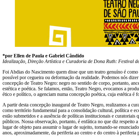
*por Ellen de Paula e Gabriel Cândido
Idealização, Direção Artística e Curadoria de Dona Ruth: Festival 
Foi Abdias do Nascimento quem disse que um teatro genuíno é como um m
possível por cegueira ou deformação da realidade. Podemos nós dizer
concepção de Teatro Negro: negro no sentido de corpo, portanto, ances
estética e poética. Se falamos, então, Teatro Negro, evocamos a prod
ético e político, o agenciam numa concepção poética, cuja estética é 
A partir desta concepção inaugural de Teatro Negro, realizamos a cur
como território fundamental para a consolidação cultural, política e 
estão submetidos e a ausência de políticas institucionais e curatoria
públicos. Nossa observação, portanto, é enfática no que diz respeito 
lugar de objeto para assumir o lugar de sujeito, tornando-se enunciado
anos, aproximadamente, da periferia ao centro e do centro à periferi