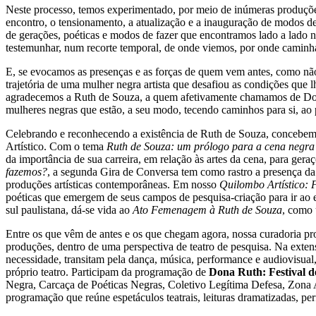
Neste processo, temos experimentado, por meio de inúmeras produções a
encontro, o tensionamento, a atualização e a inauguração de modos de
de gerações, poéticas e modos de fazer que encontramos lado a lado
testemunhar, num recorte temporal, de onde viemos, por onde caminha
E, se evocamos as presenças e as forças de quem vem antes, como nã
trajetória de uma mulher negra artista que desafiou as condições qu
agradecemos a Ruth de Souza, a quem afetivamente chamamos de Dona
mulheres negras que estão, a seu modo, tecendo caminhos para si, ao 
Celebrando e reconhecendo a existência de Ruth de Souza, concebemo
Artístico. Com o tema
Ruth de Souza: um prólogo para a cena negra 
da importância de sua carreira, em relação às artes da cena, para ger
fazemos?
, a segunda Gira de Conversa tem como rastro a presença da 
produções artísticas contemporâneas. Em nosso
Quilombo Artístico:
poéticas que emergem de seus campos de pesquisa-criação para ir ao e
sul paulistana, dá-se vida ao
Ato Femenagem à Ruth de Souza
, como 
Entre os que vêm de antes e os que chegam agora, nossa curadoria proc
produções, dentro de uma perspectiva de teatro de pesquisa. Na extens
necessidade, transitam pela dança, música, performance e audiovisua
próprio teatro. Participam da programação de
Dona Ruth: Festival d
Negra, Carcaça de Poéticas Negras, Coletivo Legítima Defesa, Zona Agb
programação que reúne espetáculos teatrais, leituras dramatizadas, per