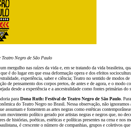
de Teatro Negro de São Paulo
ergulho nas raízes da vida e, em se tratando da vida brasileira, qualqu
 que é do lugar em que essa deformação opera e dos efeitos sociocultur
tralidade, experiência, saber e ciência; Teatro no sentido de modos de
ução de pensamento dos corpos pretos, de antes e de agora, e o modo co
forjada desde a experiência e a ancestralidade como fontes primárias do
adoria para
Dona Ruth: Festival de Teatro Negro de São Paulo
. Par
econômica do Teatro Negro no Brasil. Nessa observação, não ignoramos as
is que assumam e fomentem as artes negras como estéticas contemporâneas,
a um movimento político gerado por artistas negras e negros que, no de
res de histórias, poéticas, estéticas e políticas presentes na cena e no
a paulistana, é crescente o número de companhias, grupos e coletivos q