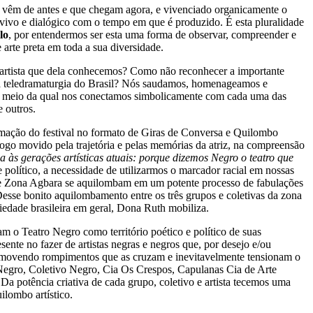
que vêm de antes e que chegam agora, e vivenciado organicamente o
 vivo e dialógico com o tempo em que é produzido. É esta pluralidade
lo
, por entendermos ser esta uma forma de observar, compreender e
rte preta em toda a sua diversidade.
 artista que dela conhecemos? Como não reconhecer a importante
 e a teledramaturgia do Brasil? Nós saudamos, homenageamos e
or meio da qual nos conectamos simbolicamente com cada uma das
 outros.
mação do festival no formato de Giras de Conversa e Quilombo
go movido pela trajetória e pelas memórias da atriz, na compreensão
 às gerações artísticas atuais: porque dizemos Negro o teatro que
político, a necessidade de utilizarmos o marcador racial em nossas
e Zona Agbara se aquilombam em um potente processo de fabulações
Desse bonito aquilombamento entre os três grupos e coletivas da zona
ciedade brasileira em geral, Dona Ruth mobiliza.
m o Teatro Negro como território poético e político de suas
ente no fazer de artistas negras e negros que, por desejo e/ou
promovendo rompimentos que as cruzam e inevitavelmente tensionam o
 Negro, Coletivo Negro, Cia Os Crespos, Capulanas Cia de Arte
Da potência criativa de cada grupo, coletivo e artista tecemos uma
ilombo artístico.