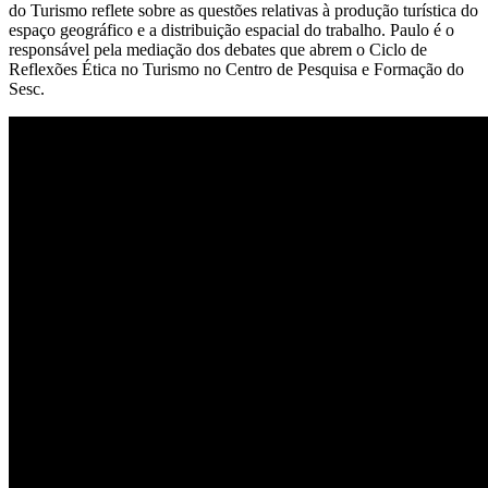
do Turismo reflete sobre as questões relativas à produção turística do
espaço geográfico e a distribuição espacial do trabalho. Paulo é o
responsável pela mediação dos debates que abrem o Ciclo de
Reflexões Ética no Turismo no Centro de Pesquisa e Formação do
Sesc.