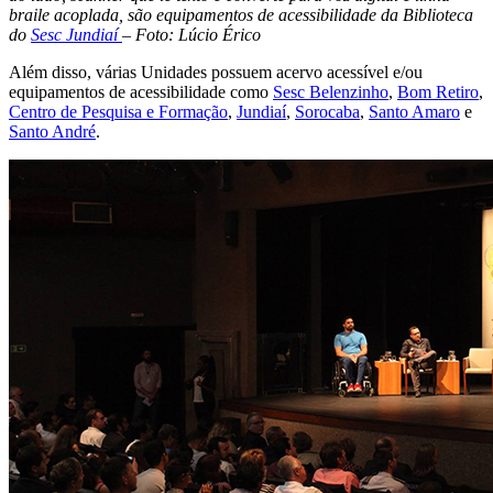
braile acoplada, são equipamentos de acessibilidade da Biblioteca
do
Sesc Jundiaí
– Foto: Lúcio Érico
Além disso, várias Unidades possuem acervo acessível e/ou
equipamentos de acessibilidade como
Sesc Belenzinho
,
Bom Retiro
,
Centro de Pesquisa e Formação
,
Jundiaí
,
Sorocaba
,
Santo Amaro
e
Santo André
.