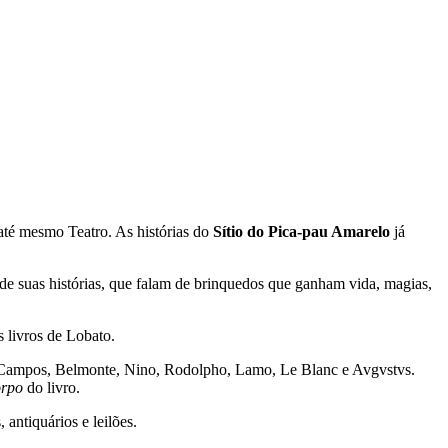
 até mesmo Teatro. As histórias do
Sítio do Pica-pau Amarelo
já
de suas histórias, que falam de brinquedos que ganham vida, magias,
s livros de Lobato.
. U. Campos, Belmonte, Nino, Rodolpho, Lamo, Le Blanc e Avgvstvs.
orpo
do livro.
antiquários e leilões.