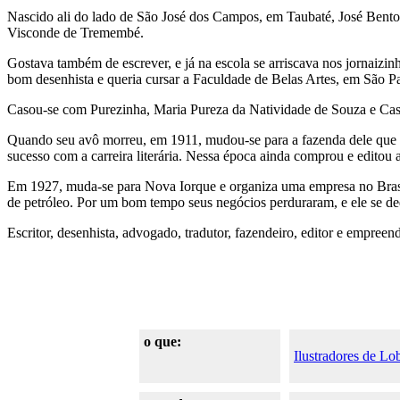
Nascido ali do lado de São José dos Campos, em Taubaté, José Bento R
Visconde de Tremembé.
Gostava também de escrever, e já na escola se arriscava nos jornai
bom desenhista e queria cursar a Faculdade de Belas Artes, em São Pa
Casou-se com Purezinha, Maria Pureza da Natividade de Souza e Castro
Quando seu avô morreu, em 1911, mudou-se para a fazenda dele que her
sucesso com a carreira literária. Nessa época ainda comprou e editou a
Em 1927, muda-se para Nova Iorque e organiza uma empresa no Brasil
de petróleo. Por um bom tempo seus negócios perduraram, e ele se d
Escritor, desenhista, advogado, tradutor, fazendeiro, editor e empreend
o que:
Ilustradores de Lo