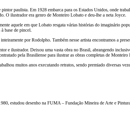
 pintor paulista. Em 1928 embarca para os Estados Unidos, onde trab
odo. O ilustrador era genro de Monteiro Lobato e deu-lhe a neta Joyce.
aquele em que Lobato resgata várias histórias do imaginário popular, 
à base de pincel.
nteiramente por Rodolpho. Também nesse artista encontramos a presenç
e ilustrador. Deixou uma vasta obra no Brasil, abrangendo inclusive i
contratado pela Brasiliense para ilustrar as obras completas de Monteiro
lhou muitos anos executando retratos, sendo premiado diversas vezes.
 de 1980, estudou desenho na FUMA – Fundação Mineira de Arte e Pint