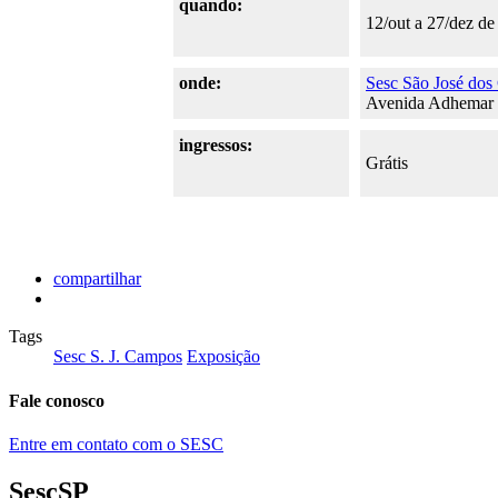
quando:
12/out a 27/dez de
onde:
Sesc São José do
Avenida Adhemar d
ingressos:
Grátis
compartilhar
Tags
Sesc S. J. Campos
Exposição
Fale conosco
Entre em contato com o SESC
SescSP