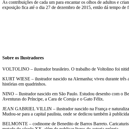
As contribuições de cada um para encantar os olhos de adultos e cria
exposição fica até o dia 27 de dezembro de 2015, então dá tempo de f
Sobre os Ilustradores
VOLTOLINO – ilustrador brasileiro. O trabalho de Voltolino foi nitid
KURT WIESE – ilustrador nascido na Alemanha; viveu durante três ano
histórias em quadrinhos.
NINO – Ilustrador nascido em São Paulo. Estudou desenho com o Benjam
Aventuras do Príncipe, a Cara de Coruja e o Gato Félix.
JEAN GABRIEL VILLIN – ilustrador nascido na França e naturalizado 
Mudou-se para a capital paulista, onde se dedicou também à publicida
BELMONTE – codinome de Benedito de Barros Barreto. Caricaturista de e
metade do século XX, além de publicar livros de autoria própria.