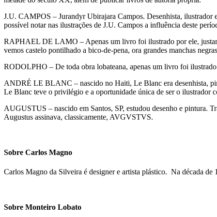
J.U. CAMPOS – Jurandyr Ubirajara Campos. Desenhista, ilustrador e
possível notar nas ilustrações de J.U. Campos a influência deste perí
RAPHAEL DE LAMO – Apenas um livro foi ilustrado por ele, justamente 
vemos castelo pontilhado a bico-de-pena, ora grandes manchas negras 
RODOLPHO – De toda obra lobateana, apenas um livro foi ilustrado i
ANDRÉ LE BLANC – nascido no Haiti, Le Blanc era desenhista, pintor 
Le Blanc teve o privilégio e a oportunidade única de ser o ilustrador 
AUGUSTUS – nascido em Santos, SP, estudou desenho e pintura. Traba
Augustus assinava, classicamente, AVGVSTVS.
Sobre Carlos Magno
Carlos Magno da Silveira é designer e artista plástico. Na década
Sobre Monteiro Lobato