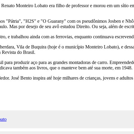
enato Monteiro Lobato era filho de professor e morou em um sítio em s
zinhos "Pátria", "H2S" e "O Guarany" com os pseudônimos Josben e Nhô
ulo. Mas por desejo de seu avô estudou Direito. Ou seja, além de escr
, e trabalhou ainda com as ferrovias, enquanto continuava escrevendo 
dara, Vila de Buquira (hoje é o município Monteiro Lobato), e dessa v
 Revista do Brasil.
 para produzir aço para as grandes montadoras de carro. Empreendedor
edicava também aos livros, que o manteve bem até sua morte, em 1948.
edor. José Bento inspira até hoje milhares de crianças, jovens e adultos 
bato